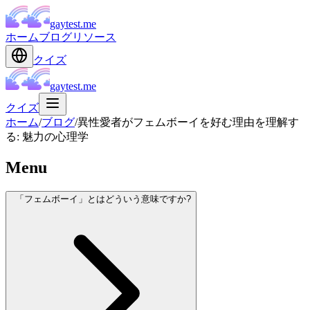
gaytest.me
ホーム
ブログ
リソース
クイズ
gaytest.me
クイズ
ホーム
/
ブログ
/
異性愛者がフェムボーイを好む理由を理解す
る: 魅力の心理学
Menu
「フェムボーイ」とはどういう意味ですか?