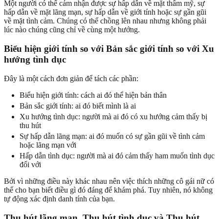
Một người có thể cảm nhận được sự hấp dẫn về mặt thẩm mỹ, sự
hấp dẫn về mặt lãng mạn, sự hấp dẫn về giới tính hoặc sự gần gũi
về mặt tình cảm. Chúng có thể chồng lên nhau nhưng không phải
lúc nào chúng cũng chỉ về cùng một hướng.
Biểu hiện giới tính so với Bản sắc giới tính so với Xu
hướng tình dục
Đây là một cách đơn giản để tách các phần:
Biểu hiện giới tính: cách ai đó thể hiện bản thân
Bản sắc giới tính: ai đó biết mình là ai
Xu hướng tình dục: người mà ai đó có xu hướng cảm thấy bị
thu hút
Sự hấp dẫn lãng mạn: ai đó muốn có sự gần gũi về tình cảm
hoặc lãng mạn với
Hấp dẫn tình dục: người mà ai đó cảm thấy ham muốn tình dục
đối với
Bởi vì những điều này khác nhau nên việc thích những cô gái nữ có
thể cho bạn biết điều gì đó đáng để khám phá. Tuy nhiên, nó không
tự động xác định danh tính của bạn.
Thu hút lãng mạn, Thu hút tình dục và Thu hút