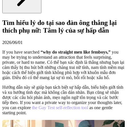
Tìm hiểu lý do tại sao đàn ông thẳng lại
thích phụ nữ: Tâm lý của sự hấp dẫn
2026/06/01
If you have searched
“why do straight men like femboys,”
you
may be trying to understand an attraction that feels surprising,
private, or hard to name. Có thể bạn xác định là thẳng nhưng bạn lại
cảm thấy bị thu hút bởi những chàng trai nữ tính, nam tính mềm mại
hoặc cách thể hiện giới tính không phù hợp với khuôn mẫu đơn
giản. Điều đó có thể mang lại sự tò mò, bối rối hoặc xấu hổ.
Hướng dẫn này sẽ giúp bạn tách biệt sự hấp dẫn, biểu hiện giới tính
và xu hướng tình dục mà không cần dán nhãn. Bạn cũng sẽ nhận
được các câu hỏi phản ánh, mẹo ngôn ngữ tôn trọng và các bước
tiếp theo. If you want a private way to organize your thoughts later,
you can explore
the Gay Test self-reflection tool
as one gentle
starting point.