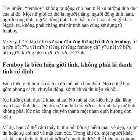
Tuy nhiên, “femboy” không tự động cho bạn biết xu hướng tính dục
của ai đó. Một nữ giới có thể là người thẳng, người đồng tính nam,
người song tính, người đồng tính, hay thắc mắc hoặc điều gì khác.
Ngoài ra, không phải chàng trai nữ tính nào cũng sử dụng từ
femboy.
V? v?y, tr??c khi t? h?i
v? sao ??n ?ng th?ng l?i th?ch femboy
, b?
n n?n b?t ??u v?i m?t ? t??ng r? r?ng: femboy ch? y?u n?i v? bi?u
hi?n gi?i, kh?ng ph?i m?t b?n s?c c? ??nh.
Femboy là biểu hiện giới tính, không phải là danh
tính cố định
Biểu hiện giới tính là cách ai đó thể hiện bản thân. Nó có thể bao
gồm phong cách, chuyển động, sở thích và tín hiệu xã hội.
Xu hướng tình dục là khác nhau. Nó mô tả các kiểu hấp dẫn lãng
mạn hoặc tình dục. Do đó, sự thu hút đối với cách trình bày nữ tính
không phải lúc nào cũng chuyển thành một nhãn định hướng đơn
giản.
Ví dụ, bạn có thể cảm thấy bị thu hút bởi sự mềm mại, vẻ đẹp, sự tự
tin hoặc sự cởi mở về mặt cảm xúc. Trong khi đó, một người khác
có thể cảm thấy bị thu hút bởi sự nam tính được thể hiện qua phong