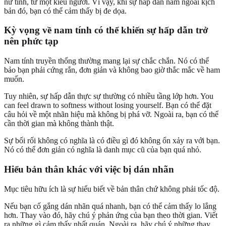
nữ tính, từ một kiểu người. Vì vậy, khi sự hấp dẫn nằm ngoài kịch
bản đó, bạn có thể cảm thấy bị đe dọa.
Kỳ vọng về nam tính có thể khiến sự hấp dẫn trở
nên phức tạp
Nam tính truyền thống thường mang lại sự chắc chắn. Nó có thể
bảo bạn phải cứng rắn, đơn giản và không bao giờ thắc mắc về ham
muốn.
Tuy nhiên, sự hấp dẫn thực sự thường có nhiều tầng lớp hơn. You
can feel drawn to softness without losing yourself. Bạn có thể đặt
câu hỏi về một nhãn hiệu mà không bị phá vỡ. Ngoài ra, bạn có thể
cần thời gian mà không thành thật.
Sự bối rối không có nghĩa là có điều gì đó không ổn xảy ra với bạn.
Nó có thể đơn giản có nghĩa là danh mục cũ của bạn quá nhỏ.
Hiểu bản thân khác với việc bị dán nhãn
Mục tiêu hữu ích là sự hiểu biết về bản thân chứ không phải tốc độ.
Nếu bạn cố gắng dán nhãn quá nhanh, bạn có thể cảm thấy lo lắng
hơn. Thay vào đó, hãy chú ý phản ứng của bạn theo thời gian. Viết
ra những gì cảm thấy nhất quán. Ngoài ra, hãy chú ý những thay