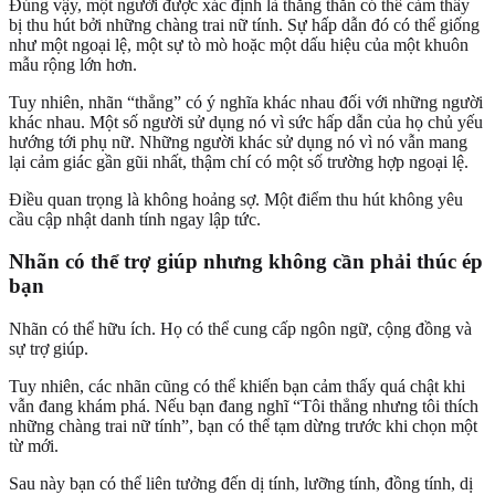
Đúng vậy, một người được xác định là thẳng thắn có thể cảm thấy
bị thu hút bởi những chàng trai nữ tính. Sự hấp dẫn đó có thể giống
như một ngoại lệ, một sự tò mò hoặc một dấu hiệu của một khuôn
mẫu rộng lớn hơn.
Tuy nhiên, nhãn “thẳng” có ý nghĩa khác nhau đối với những người
khác nhau. Một số người sử dụng nó vì sức hấp dẫn của họ chủ yếu
hướng tới phụ nữ. Những người khác sử dụng nó vì nó vẫn mang
lại cảm giác gần gũi nhất, thậm chí có một số trường hợp ngoại lệ.
Điều quan trọng là không hoảng sợ. Một điểm thu hút không yêu
cầu cập nhật danh tính ngay lập tức.
Nhãn có thể trợ giúp nhưng không cần phải thúc ép
bạn
Nhãn có thể hữu ích. Họ có thể cung cấp ngôn ngữ, cộng đồng và
sự trợ giúp.
Tuy nhiên, các nhãn cũng có thể khiến bạn cảm thấy quá chật khi
vẫn đang khám phá. Nếu bạn đang nghĩ “Tôi thẳng nhưng tôi thích
những chàng trai nữ tính”, bạn có thể tạm dừng trước khi chọn một
từ mới.
Sau này bạn có thể liên tưởng đến dị tính, lưỡng tính, đồng tính, dị