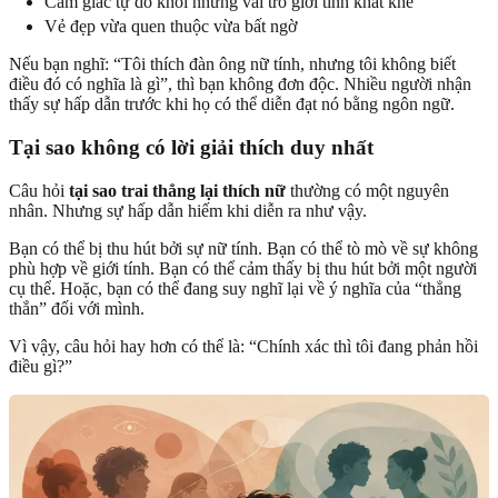
Cảm giác tự do khỏi những vai trò giới tính khắt khe
Vẻ đẹp vừa quen thuộc vừa bất ngờ
Nếu bạn nghĩ: “Tôi thích đàn ông nữ tính, nhưng tôi không biết
điều đó có nghĩa là gì”, thì bạn không đơn độc. Nhiều người nhận
thấy sự hấp dẫn trước khi họ có thể diễn đạt nó bằng ngôn ngữ.
Tại sao không có lời giải thích duy nhất
Câu hỏi
tại sao trai thẳng lại thích nữ
thường có một nguyên
nhân. Nhưng sự hấp dẫn hiếm khi diễn ra như vậy.
Bạn có thể bị thu hút bởi sự nữ tính. Bạn có thể tò mò về sự không
phù hợp về giới tính. Bạn có thể cảm thấy bị thu hút bởi một người
cụ thể. Hoặc, bạn có thể đang suy nghĩ lại về ý nghĩa của “thẳng
thắn” đối với mình.
Vì vậy, câu hỏi hay hơn có thể là: “Chính xác thì tôi đang phản hồi
điều gì?”