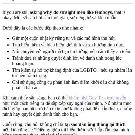
If you are still asking
why do straight men like femboys
, that is
okay. Một số câu hỏi cần thời gian, sự riêng tư và kiên nhẫn.
Dưới đây là các bước tiếp theo nhẹ nhàng:
Giữ một cuốn nhật ký riêng tư về các mô hình thu hút.
Tìm hiểu thêm về biểu hiện giới tính và xu hướng tình dục.
Nói chuyện với người mà bạn tin tưởng, nếu cảm thấy an toàn.
Tránh đưa ra những quyết định lớn về danh tính trong lúc
hoảng loạn.
Tìm kiếm sự hỗ trợ khẳng định của LGBTQ+ nếu sự nhầm lẫn
trở nên trầm trọng.
Chỉ sử dụng công cụ phản ánh làm điểm khởi đầu chứ không
phải là bản án.
Khi cảm thấy sẵn sàng, bạn có thể
khám phá Gay Test trực tuyến
như một cách riêng tư để sắp xếp suy nghĩ của mình. Nó nhằm mục
đích giúp bạn hiểu rõ bản thân chứ không phải để chẩn đoán, chứng
minh hay quyết định danh tính cho bạn.
Cuối cùng, câu hỏi không chỉ là
tại sao đàn ông thẳng lại thích
nữ
. Đó cũng là: “Điều gì giúp tôi hiểu được sức hấp dẫn của mình