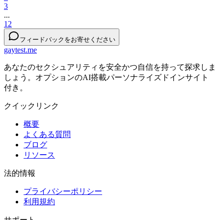
3
...
12
フィードバックをお寄せください
gaytest.me
あなたのセクシュアリティを安全かつ自信を持って探求しま
しょう。オプションのAI搭載パーソナライズドインサイト
付き。
クイックリンク
概要
よくある質問
ブログ
リソース
法的情報
プライバシーポリシー
利用規約
サポート