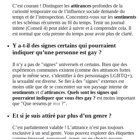
C’est courant ! Distinguer les
attirances
profondes de la
curiosité temporaire ou de l’influence sociale demande du
temps et de l’introspection. Concentrez-vous sur les
sentiments
et les schémas récurrents au fil du temps. Tenir un journal
intime (Conseil 4) peut aider à suivre et à comprendre cela. Il
est normal que cela prenne du temps pour avoir plus de clarté.
Y a-t-il des signes certains qui pourraient
indiquer qu’une personne est gay ?
Il n’y a pas de "signes" universels et certains. Bien que des
expériences communes existent (comme des attirances fortes
pour le même sexe, s’identifier à des personnages LGBTQ+),
la sexualité est diverse. Se fier à des "signes" externes est
moins utile que de se concentrer sur son paysage interne de
sentiments
et d’
attirances
.
Quels sont les signes qui
pourraient indiquer que vous êtes gay ?
est moins important
que "Que ressens-je
moi
?".
Et si je suis attiré par plus d’un genre ?
C’est parfaitement valable ! L’attirance n’est pas toujours
exclusive à un seul genre. Vous pouvez explorer des étiquettes
comme bisexuel, pansexuel, queer, ou ne choisir aucune