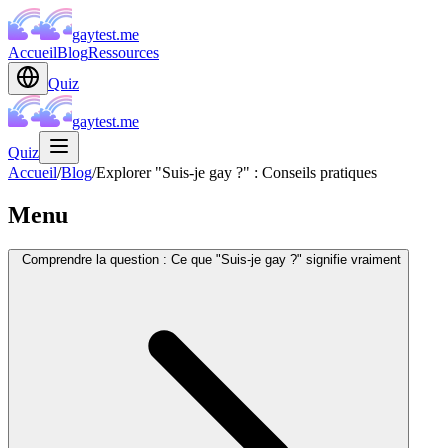
gaytest.me
Accueil
Blog
Ressources
Quiz
gaytest.me
Quiz
Accueil
/
Blog
/
Explorer "Suis-je gay ?" : Conseils pratiques
Menu
Comprendre la question : Ce que "Suis-je gay ?" signifie vraiment