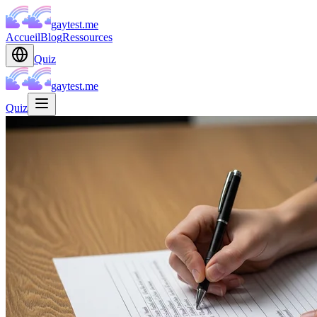
gaytest.me
Accueil
Blog
Ressources
Quiz
gaytest.me
Quiz