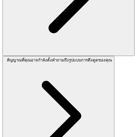
สัญญาณที่คุณอาจกำลังตั้งคำถามถึงรูปแบบการดึงดูดของคุณ