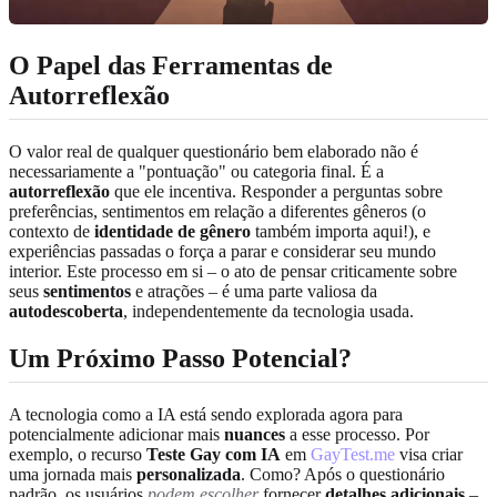
O Papel das Ferramentas de
Autorreflexão
O valor real de qualquer questionário bem elaborado não é
necessariamente a "pontuação" ou categoria final. É a
autorreflexão
que ele incentiva. Responder a perguntas sobre
preferências, sentimentos em relação a diferentes gêneros (o
contexto de
identidade de gênero
também importa aqui!), e
experiências passadas o força a parar e considerar seu mundo
interior. Este processo em si – o ato de pensar criticamente sobre
seus
sentimentos
e atrações – é uma parte valiosa da
autodescoberta
, independentemente da tecnologia usada.
Um Próximo Passo Potencial?
A tecnologia como a IA está sendo explorada agora para
potencialmente adicionar mais
nuances
a esse processo. Por
exemplo, o recurso
Teste Gay com IA
em
GayTest.me
visa criar
uma jornada mais
personalizada
. Como? Após o questionário
padrão, os usuários
podem escolher
fornecer
detalhes adicionais
–