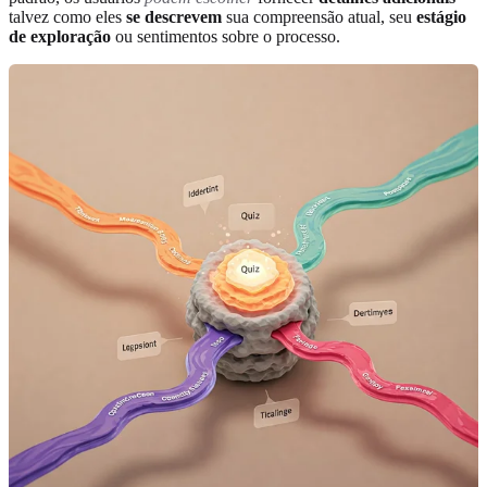
talvez como eles
se descrevem
sua compreensão atual, seu
estágio
de exploração
ou sentimentos sobre o processo.