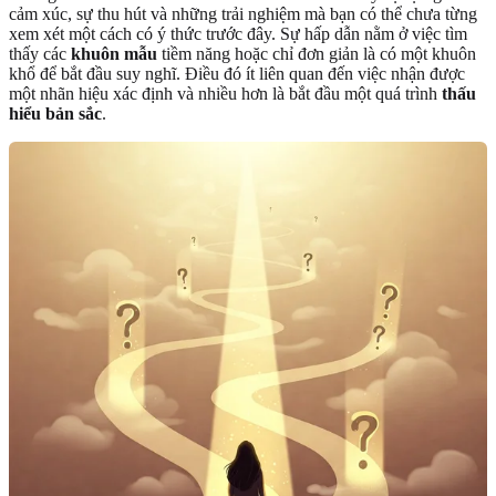
cảm xúc, sự thu hút và những trải nghiệm mà bạn có thể chưa từng
xem xét một cách có ý thức trước đây. Sự hấp dẫn nằm ở việc tìm
thấy các
khuôn mẫu
tiềm năng hoặc chỉ đơn giản là có một khuôn
khổ để bắt đầu suy nghĩ. Điều đó ít liên quan đến việc nhận được
một nhãn hiệu xác định và nhiều hơn là bắt đầu một quá trình
thấu
hiểu bản sắc
.