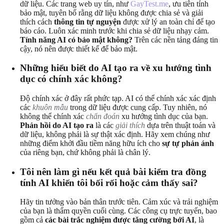
dữ liệu. Các trang web uy tín, như
GayTest.me
, ưu tiên tính
bảo mật, tuyên bố rằng dữ liệu không được chia sẻ và giải
thích cách
thông tin tự nguyện
được xử lý an toàn chỉ để tạo
báo cáo. Luôn xác minh trước khi chia sẻ dữ liệu nhạy cảm.
Tính năng AI có bảo mật không?
Trên các nền tảng đáng tin
cậy, nó nên được thiết kế để bảo mật.
Những hiểu biết do AI tạo ra về xu hướng tình
dục có chính xác không?
Độ chính xác ở đây rất phức tạp. AI có thể chính xác xác định
các
khuôn mẫu
trong dữ liệu được cung cấp. Tuy nhiên, nó
không thể chính xác
chẩn đoán
xu hướng tình dục của bạn.
Phản hồi do AI tạo ra
là các
giải thích
dựa trên thuật toán và
dữ liệu, không phải là sự thật xác định. Hãy xem chúng như
những điểm khởi đầu tiềm năng hữu ích cho
sự tự phản ánh
của riêng bạn, chứ không phải là chân lý.
Tôi nên làm gì nếu kết quả bài kiểm tra đồng
tính AI khiến tôi bối rối hoặc cảm thấy sai?
Hãy tin tưởng vào bản thân trước tiên. Cảm xúc và trải nghiệm
của bạn là thẩm quyền cuối cùng. Các công cụ trực tuyến, bao
gồm cả
các bài trắc nghiệm được tăng cường bởi AI
, là