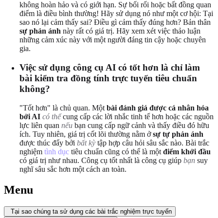
không hoàn hảo và có giới hạn. Sự bối rối hoặc bất đồng quan
điểm là điều bình thường! Hãy sử dụng nó như một cơ hội: Tại
sao nó lại cảm thấy sai? Điều gì cảm thấy đúng hơn? Bản thân
sự phản ánh
này rất có giá trị. Hãy xem xét việc thảo luận
những cảm xúc này với một người đáng tin cậy hoặc chuyên
gia.
Việc sử dụng công cụ AI có tốt hơn là chỉ làm
bài kiểm tra đồng tính trực tuyến tiêu chuẩn
không?
"Tốt hơn" là chủ quan. Một
bài đánh giá được cá nhân hóa
bởi AI
có thể
cung cấp các lời nhắc tinh tế hơn hoặc các nguồn
lực liên quan
nếu
bạn cung cấp ngữ cảnh và thấy điều đó hữu
ích. Tuy nhiên, giá trị cốt lõi thường nằm ở
sự tự phản ánh
được thúc đẩy bởi
bất kỳ
tập hợp câu hỏi sâu sắc nào. Bài trắc
nghiệm
tình dục
tiêu chuẩn cũng có thể là một
điểm khởi đầu
có giá trị như nhau. Công cụ tốt nhất là công cụ giúp
bạn
suy
nghĩ sâu sắc hơn một cách an toàn.
Menu
Tại sao chúng ta sử dụng các bài trắc nghiệm trực tuyến