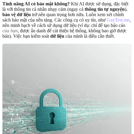
Tính năng AI có bảo mật không?
Khi AI được sử dụng, đặc biệt
là với thông tin cá nhân nhạy cảm (ngay cả
thông tin tự nguyện
),
bảo vệ dữ liệu
trở nên quan trọng hơn nữa. Luôn xem xét chính
sách bảo mật của nền tảng. Các công cụ có uy tín, như
GayTest.me
,
nên minh bạch về cách sử dụng dữ liệu (ví dụ: chỉ để tạo báo cáo
của bạn
, được ẩn danh để cải thiện hệ thống, không bao giờ được
bán). Việc bạn kiểm soát
dữ liệu
của mình là điều cần thiết.