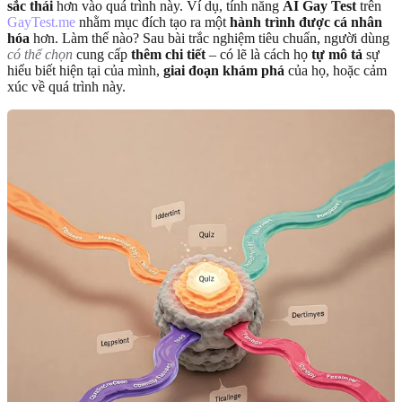
sắc thái
hơn vào quá trình này. Ví dụ, tính năng
AI Gay Test
trên
GayTest.me
nhằm mục đích tạo ra một
hành trình được cá nhân
hóa
hơn. Làm thế nào? Sau bài trắc nghiệm tiêu chuẩn, người dùng
có thể chọn
cung cấp
thêm chi tiết
– có lẽ là cách họ
tự mô tả
sự
hiểu biết hiện tại của mình,
giai đoạn khám phá
của họ, hoặc cảm
xúc về quá trình này.