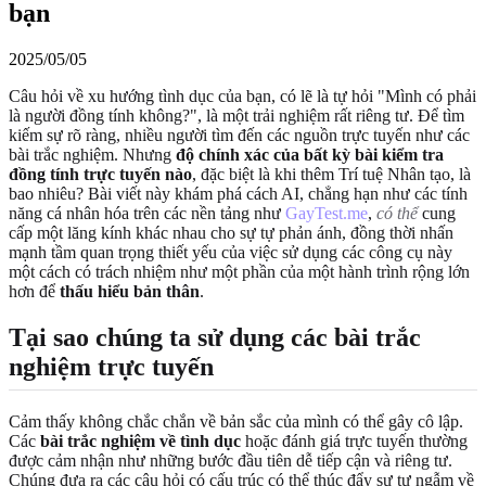
bạn
2025/05/05
Câu hỏi về xu hướng tình dục của bạn, có lẽ là tự hỏi "Mình có phải
là người đồng tính không?", là một trải nghiệm rất riêng tư. Để tìm
kiếm sự rõ ràng, nhiều người tìm đến các nguồn trực tuyến như các
bài trắc nghiệm. Nhưng
độ chính xác của bất kỳ bài kiểm tra
đồng tính trực tuyến nào
, đặc biệt là khi thêm Trí tuệ Nhân tạo, là
bao nhiêu? Bài viết này khám phá cách AI, chẳng hạn như các tính
năng cá nhân hóa trên các nền tảng như
GayTest.me
,
có thể
cung
cấp một lăng kính khác nhau cho sự tự phản ánh, đồng thời nhấn
mạnh tầm quan trọng thiết yếu của việc sử dụng các công cụ này
một cách có trách nhiệm như một phần của một hành trình rộng lớn
hơn để
thấu hiểu bản thân
.
Tại sao chúng ta sử dụng các bài trắc
nghiệm trực tuyến
Cảm thấy không chắc chắn về bản sắc của mình có thể gây cô lập.
Các
bài trắc nghiệm về tình dục
hoặc đánh giá trực tuyến thường
được cảm nhận như những bước đầu tiên dễ tiếp cận và riêng tư.
Chúng đưa ra các câu hỏi có cấu trúc có thể thúc đẩy sự tự ngẫm về