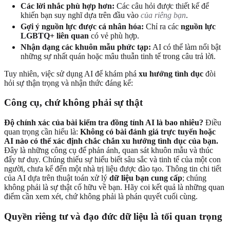
Các lời nhắc phù hợp hơn:
Các câu hỏi được thiết kế để
khiến bạn suy nghĩ dựa trên đầu vào
của riêng bạn
.
Gợi ý nguồn lực được cá nhân hóa:
Chỉ ra các
nguồn lực
LGBTQ+ liên quan
có vẻ phù hợp.
Nhận dạng các khuôn mẫu phức tạp:
AI có thể làm nổi bật
những sự nhất quán hoặc mâu thuẫn tinh tế trong câu trả lời.
Tuy nhiên, việc sử dụng AI để khám phá
xu hướng tình dục
đòi
hỏi sự thận trọng và nhận thức đáng kể:
Công cụ, chứ không phải sự thật
Độ chính xác của bài kiểm tra đồng tính AI là bao nhiêu?
Điều
quan trọng cần hiểu là:
Không có bài đánh giá trực tuyến hoặc
AI nào có thể xác định chắc chắn xu hướng tình dục của bạn.
Đây là những công cụ để phản ánh, quan sát khuôn mẫu và thúc
đẩy tư duy. Chúng thiếu sự hiểu biết sâu sắc và tinh tế của một con
người, chưa kể đến một nhà trị liệu được đào tạo. Thông tin chi tiết
của AI dựa trên thuật toán xử lý
dữ liệu bạn cung cấp
; chúng
không phải là sự thật cố hữu về bạn. Hãy coi kết quả là những quan
điểm cần xem xét, chứ không phải là phán quyết cuối cùng.
Quyền riêng tư và đạo đức dữ liệu là tối quan trọng