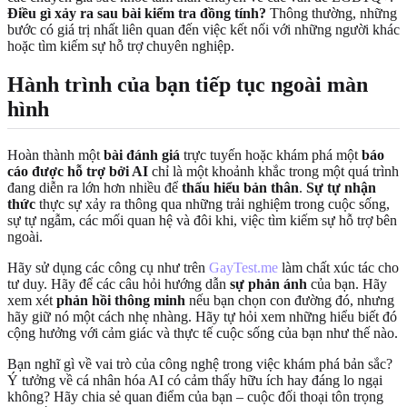
Điều gì xảy ra sau bài kiểm tra đồng tính?
Thông thường, những
bước có giá trị nhất liên quan đến việc kết nối với những người khác
hoặc tìm kiếm sự hỗ trợ chuyên nghiệp.
Hành trình của bạn tiếp tục ngoài màn
hình
Hoàn thành một
bài đánh giá
trực tuyến hoặc khám phá một
báo
cáo được hỗ trợ bởi AI
chỉ là một khoảnh khắc trong một quá trình
đang diễn ra lớn hơn nhiều để
thấu hiểu bản thân
.
Sự tự nhận
thức
thực sự xảy ra thông qua những trải nghiệm trong cuộc sống,
sự tự ngẫm, các mối quan hệ và đôi khi, việc tìm kiếm sự hỗ trợ bên
ngoài.
Hãy sử dụng các công cụ như trên
GayTest.me
làm chất xúc tác cho
tư duy. Hãy để các câu hỏi hướng dẫn
sự phản ánh
của bạn. Hãy
xem xét
phản hồi thông minh
nếu bạn chọn con đường đó, nhưng
hãy giữ nó một cách nhẹ nhàng. Hãy tự hỏi xem những hiểu biết đó
cộng hưởng với cảm giác và thực tế cuộc sống của bạn như thế nào.
Bạn nghĩ gì về vai trò của công nghệ trong việc khám phá bản sắc?
Ý tưởng về cá nhân hóa AI có cảm thấy hữu ích hay đáng lo ngại
không? Hãy chia sẻ quan điểm của bạn – cuộc đối thoại tôn trọng