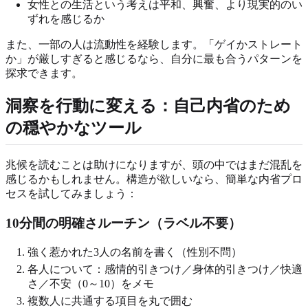
女性との生活という考えは平和、興奮、より現実的のい
ずれを感じるか
また、一部の人は流動性を経験します。「ゲイかストレート
か」が厳しすぎると感じるなら、自分に最も合うパターンを
探求できます。
洞察を行動に変える：自己内省のため
の穏やかなツール
兆候を読むことは助けになりますが、頭の中ではまだ混乱を
感じるかもしれません。構造が欲しいなら、簡単な内省プロ
セスを試してみましょう：
10分間の明確さルーチン（ラベル不要）
強く惹かれた3人の名前を書く（性別不問）
各人について：感情的引きつけ／身体的引きつけ／快適
さ／不安（0～10）をメモ
複数人に共通する項目を丸で囲む