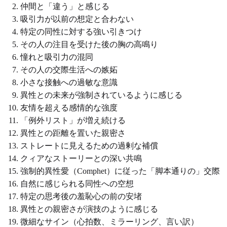
仲間と「違う」と感じる
吸引力が以前の想定と合わない
特定の同性に対する強い引きつけ
その人の注目を受けた後の胸の高鳴り
憧れと吸引力の混同
その人の交際生活への嫉妬
小さな接触への過敏な意識
異性との未来が強制されているように感じる
友情を超える感情的な強度
「例外リスト」が増え続ける
異性との距離を置いた親密さ
ストレートに見えるための過剰な補償
クィアなストーリーとの深い共鳴
強制的異性愛（Comphet）に従った「脚本通りの」交際
自然に感じられる同性への空想
特定の思考後の羞恥心の前の安堵
異性との親密さが演技のように感じる
微細なサイン（心拍数、ミラーリング、言い訳）