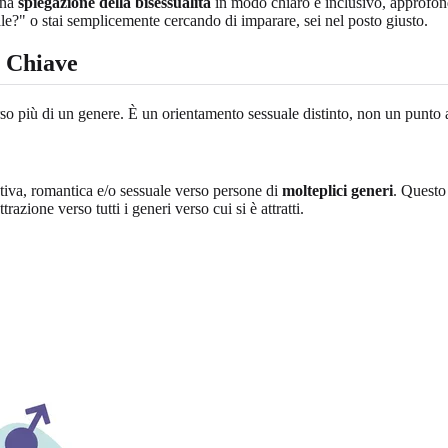
una
spiegazione della bisessualità
in modo chiaro e inclusivo, approfondi
ale?" o stai semplicemente cercando di imparare, sei nel posto giusto.
i Chiave
so più di un genere. È un orientamento sessuale distinto, non un punto 
iva, romantica e/o sessuale verso persone di
molteplici generi
. Questo
ttrazione verso tutti i generi verso cui si è attratti.