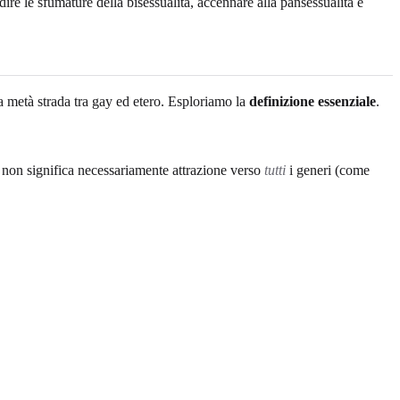
re le sfumature della bisessualità, accennare alla pansessualità e
a metà strada tra gay ed etero. Esploriamo la
definizione essenziale
.
 non significa necessariamente attrazione verso
tutti
i generi (come