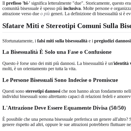
Il
prefisso 'bi-'
significa letteralmente "due". Storicamente, questo era 
comunità bisessuale è spesso più
inclusiva
. Molte persone e organizza
attrazione verso due
o più
generi. La definizione di bisessualità si è e
Sfatare Miti e Stereotipi Comuni Sulla Bis
Sfortunatamente, i
falsi miti sulla bisessualità
e i
pregiudizi dannosi
La Bisessualità È Solo una Fase o Confusione
Questo è forse uno dei miti più dannosi. La bisessualità è un'
identità 
molti, è un orientamento per tutta la vita.
Le Persone Bisessuali Sono Indecise o Promiscue
Questi sono
stereotipi dannosi
che non hanno alcun fondamento nella r
individui bisessuali sono altrettanto capaci di relazioni fedeli e amore
L'Attrazione Deve Essere Equamente Divisa (50/50)
È possibile che una persona bisessuale preferisca un genere all'altro? 
genere rispetto ad altri, oppure le sue attrazioni potrebbero fluttuare n