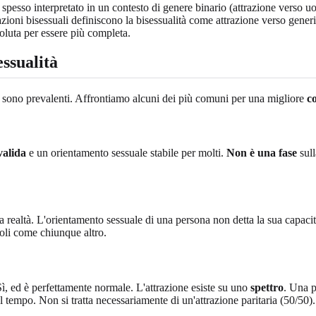
spesso interpretato in un contesto di genere binario (attrazione verso uo
zioni bisessuali definiscono la bisessualità come attrazione verso generi
voluta per essere più completa.
essualità
sono prevalenti. Affrontiamo alcuni dei più comuni per una migliore
c
valida
e un orientamento sessuale stabile per molti.
Non è una fase
sull
ealtà. L'orientamento sessuale di una persona non detta la sua capacità 
voli come chiunque altro.
Sì, ed è perfettamente normale. L'attrazione esiste su uno
spettro
. Una 
el tempo. Non si tratta necessariamente di un'attrazione paritaria (50/50).