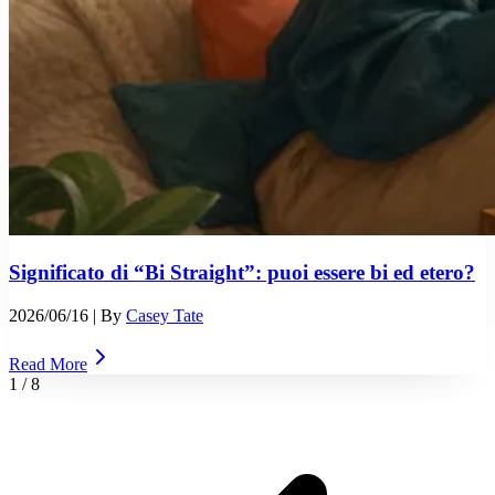
Significato di “Bi Straight”: puoi essere bi ed etero?
2026/06/16
| By
Casey Tate
Read More
1
/
8