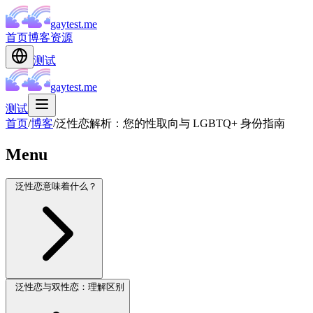
gaytest.me
首页
博客
资源
测试
gaytest.me
测试
首页
/
博客
/
泛性恋解析：您的性取向与 LGBTQ+ 身份指南
Menu
泛性恋意味着什么？
泛性恋与双性恋：理解区别