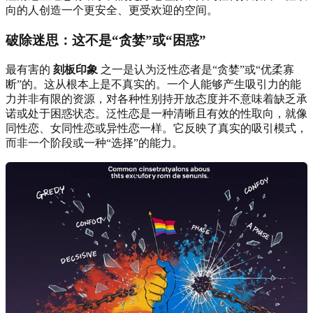
向的人创造一个更安全、更受欢迎的空间。
破除迷思：这不是“贪婪”或“困惑”
最有害的
刻板印象
之一是认为泛性恋者是“贪婪”或“优柔寡
断”的。这从根本上是不真实的。一个人能够产生吸引力的能
力并非有限的资源，对各种性别持开放态度并不意味着缺乏承
诺或处于困惑状态。泛性恋是一种清晰且有效的性取向，就像
同性恋、女同性恋或异性恋一样。它反映了真实的吸引模式，
而非一个阶段或一种“选择”的能力。