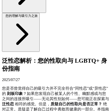
您的理解与吸引力之旅
泛性恋解析：您的性取向与 LGBTQ+ 身
份指南
2025/07/27
您是否曾觉得自己的吸引力并不完全符合“同性恋”或“异性恋”
的
刻板印象
？如果您发现自己被某人的个性、幽默感或与您
之间的连接所吸引——无论其性别如何——您可能正在探索与
泛性恋
相符的感觉。但是，
质疑自己的性取向是否正常？
绝
对正常。质疑是了解自己过程中勇敢而健康的一部分。本指南