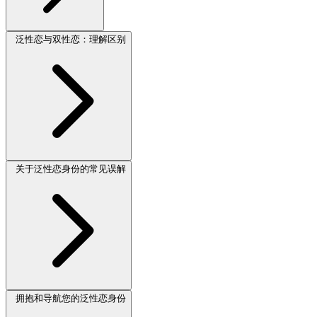
泛性恋与双性恋：理解区别
关于泛性恋身份的常见误解
拥抱和导航您的泛性恋身份