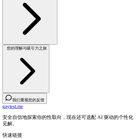
您的理解与吸引力之旅
我们重视您的反馈
gaytest.me
安全自信地探索你的性取向，现在还可选配 AI 驱动的个性化
见解。
快速链接