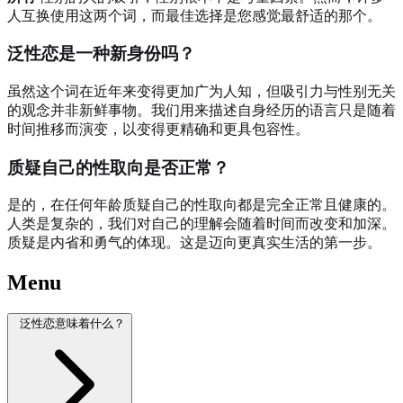
人互换使用这两个词，而最佳选择是您感觉最舒适的那个。
泛性恋是一种新身份吗？
虽然这个词在近年来变得更加广为人知，但吸引力与性别无关
的观念并非新鲜事物。我们用来描述自身经历的语言只是随着
时间推移而演变，以变得更精确和更具包容性。
质疑自己的性取向是否正常？
是的，在任何年龄质疑自己的性取向都是完全正常且健康的。
人类是复杂的，我们对自己的理解会随着时间而改变和加深。
质疑是内省和勇气的体现。这是迈向更真实生活的第一步。
Menu
泛性恋意味着什么？