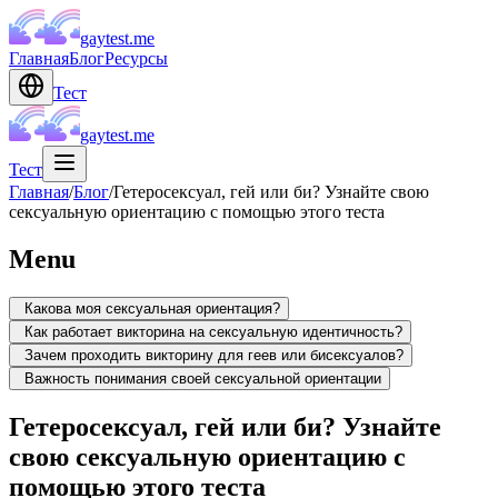
gaytest.me
Главная
Блог
Ресурсы
Тест
gaytest.me
Тест
Главная
/
Блог
/
Гетеросексуал, гей или би? Узнайте свою
сексуальную ориентацию с помощью этого теста
Menu
Какова моя сексуальная ориентация?
Как работает викторина на сексуальную идентичность?
Зачем проходить викторину для геев или бисексуалов?
Важность понимания своей сексуальной ориентации
Гетеросексуал, гей или би? Узнайте
свою сексуальную ориентацию с
помощью этого теста