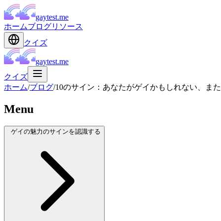
gaytest.me
ホーム
ブログ
リソース
クイズ
gaytest.me
クイズ
ホーム
/
ブログ
/
10のサイン：あなたがゲイかもしれない、ま
Menu
ゲイの魅力のサインを認識する