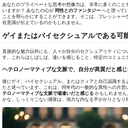
あなたのプライベートな思考や想像力は、非常に多くのこと
いますか？ あなたの心が
同性とのファンタジー
へと漂ってい
ことを明らかにすることができます。そこは、プレッシャー
在意識が伝えているのかもしれません。
ゲイまたはバイセクシュアルである可
直接的な魅力以外にも、人々が自分のセクシュアリティにつ
す。これらはしばしば、違いを感じること、特定のコミュニ
ヘテロノーマティブな文脈で、自分が異質だと感じ
後にゲイ、バイセクシュアル、またはクィアと自己認識する
たと述べています。これは、同年代の一般的な異性への片思
テロノーマティブな文脈で場違いだと感じる
かもしれません
かな、しっくりこない感覚は、強力な内なる手がかりとなり