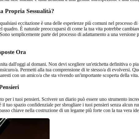
a Propria Sessualità?
qualsiasi eccitazione è una delle esperienze più comuni nel processo di
 quadro. È naturale preoccuparsi di come la tua vita potrebbe cambiare, c
 Sono semplicemente parte del processo di adattamento a una versione più 
sposte Ora
nita dall'oggi al domani. Non devi scegliere un'etichetta definitiva o pian
insicuro/a. Permetti alla tua comprensione di te stesso/a di evolversi. 
saresti con un amico/a che sta vivendo un'importante scoperta della vita.
Pensieri
o per i tuoi pensieri. Scrivere un diario può essere uno strumento incred
 il tuo spazio confidenziale per sbrogliare i tuoi pensieri senza alcun ru
asso chiave nella costruzione di un legame più forte con la tua vera ide