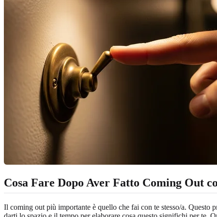
Cosa Fare Dopo Aver Fatto Coming Out con
Il coming out più importante è quello che fai con te stesso/a. Questo 
darti lo spazio e il tempo per elaborare cosa questo significhi per te. 