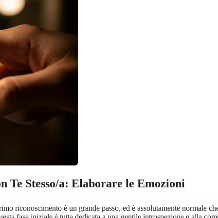
 Te Stesso/a: Elaborare le Emozioni
primo riconoscimento è un grande passo, ed è assolutamente normale che 
Questa fase iniziale è tutta dedicata a una gentile introspezione e alla c