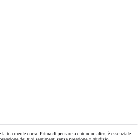
la tua mente corra. Prima di pensare a chiunque altro, è essenziale
omprensione dei tuoi sentimenti senza pressione o giudizio.