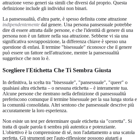
attrazione verso generi sia simili che diversi dal proprio. Questa
definizione include gli individui non binari.
La pansessualità, d'altra parte, è spesso definita come attrazione
indipendentemente
dal genere. Una persona pansessuale potrebbe
dire di essere attratta dalle persone, e che l'identità di genere di una
persona non è un fattore nella sua attrazione. Sebbene vi sia una
significativa sovrapposizione, la differenza chiave è spesso una
questione di enfasi. Il termine "bisessuale" riconosce che il genere
può essere un fattore nell'attrazione, mentre la pansessualità
suggerisce che non lo è.
Scegliere l'Etichetta Che Ti Sembra Giusta
In definitiva, la scelta tra "bisessuale", "pansessuale", "queer" o
qualsiasi altra etichetta – o nessuna etichetta – è interamente tua.
Alcune persone che rientrano nella definizione di pansessualità
preferiscono comunque il termine bisessuale per la sua lunga storia e
la comunità consolidata. Altri sentono che pansessuale descrive più
accuratamente la loro esperienza.
Non esiste un test per determinare quale etichetta sia "corretta". Si
tratta di quale parola ti sembra più autentica e potenziante.
L'obiettivo è la comprensione di sé, non l'adattamento a una scatola
perfetta. Gli strumenti per l'auto-riflessione possono aiutarti a