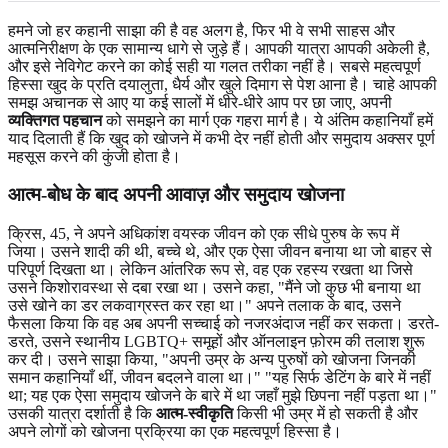
हमने जो हर कहानी साझा की है वह अलग है, फिर भी वे सभी साहस और
आत्मनिरीक्षण के एक सामान्य धागे से जुड़े हैं। आपकी यात्रा आपकी अकेली है,
और इसे नेविगेट करने का कोई सही या गलत तरीका नहीं है। सबसे महत्वपूर्ण
हिस्सा खुद के प्रति दयालुता, धैर्य और खुले दिमाग से पेश आना है। चाहे आपकी
समझ अचानक से आए या कई सालों में धीरे-धीरे आप पर छा जाए, अपनी
व्यक्तिगत पहचान
को समझने का मार्ग एक गहरा मार्ग है। ये अंतिम कहानियाँ हमें
याद दिलाती हैं कि खुद को खोजने में कभी देर नहीं होती और समुदाय अक्सर पूर्ण
महसूस करने की कुंजी होता है।
आत्म-बोध के बाद अपनी आवाज़ और समुदाय खोजना
क्रिस, 45, ने अपने अधिकांश वयस्क जीवन को एक सीधे पुरुष के रूप में
जिया। उसने शादी की थी, बच्चे थे, और एक ऐसा जीवन बनाया था जो बाहर से
परिपूर्ण दिखता था। लेकिन आंतरिक रूप से, वह एक रहस्य रखता था जिसे
उसने किशोरावस्था से दबा रखा था। उसने कहा, "मैंने जो कुछ भी बनाया था
उसे खोने का डर लकवाग्रस्त कर रहा था।" अपने तलाक के बाद, उसने
फैसला किया कि वह अब अपनी सच्चाई को नजरअंदाज नहीं कर सकता। डरते-
डरते, उसने स्थानीय LGBTQ+ समूहों और ऑनलाइन फ़ोरम की तलाश शुरू
कर दी। उसने साझा किया, "अपनी उम्र के अन्य पुरुषों को खोजना जिनकी
समान कहानियाँ थीं, जीवन बदलने वाला था।" "यह सिर्फ डेटिंग के बारे में नहीं
था; यह एक ऐसा समुदाय खोजने के बारे में था जहाँ मुझे छिपना नहीं पड़ता था।"
उसकी यात्रा दर्शाती है कि
आत्म-स्वीकृति
किसी भी उम्र में हो सकती है और
अपने लोगों को खोजना प्रक्रिया का एक महत्वपूर्ण हिस्सा है।