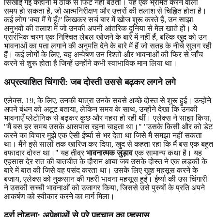
सिखाई गई कहानी में ठीक से फिट नहीं बैठतीं। यह एक भ्रमित करने वाला
समय हो सकता है, जो आत्मनिरीक्षण और उत्तरों की तलाश से चिह्नित होता है।
कई लोग 'क्या मैं गे हूँ?' लिखकर सर्च बार में खोज शुरू करते हैं, उन साझा
अनुभवों की तलाश में जो उनकी अपनी आंतरिक दुनिया से मेल खाते हों। ये
प्रारंभिक चरण एक निश्चित लेबल खोजने के बारे में नहीं हैं, बल्कि खुद को उन
भावनाओं का पता लगाने की अनुमति देने के बारे में हैं जो सतह के नीचे सुलग रही
हैं। कई लोगों के लिए, यह अन्वेषण उन रिश्तों और भावनाओं की फिर से जाँच
करने से शुरू होता है जिन्हें उन्होंने कभी स्वाभाविक मान लिया था।
अप्रत्याशित चिंगारी: जब दोस्ती उससे बढ़कर लगने लगे
एलेक्स, 19, के लिए, उनकी यात्रा उनके सबसे अच्छे दोस्त से शुरू हुई। उन्होंने
अपने बंधन को अटूट बताया, लेकिन समय के साथ, उन्होंने देखा कि उनकी
भावनाएँ प्लेटोनिक से बढ़कर कुछ और गहरा हो रही थीं। एलेक्स ने साझा किया,
"मैं बस हर समय उसके आसपास रहना चाहता था।" "उसके किसी और को डेट
करने का विचार मुझे एक ऐसी ईर्ष्या से भर देता था जिसे मैं समझा नहीं सकता
था। मैंने इसे सालों तक खारिज कर दिया, खुद से कहता रहा कि मैं बस एक बहुत
वफादार दोस्त था।" यह तीव्र
भावनात्मक जुड़ाव
एक सामान्य कथा है। यह
एहसास देर रात की बातचीत के दौरान आया जब उसके दोस्त ने एक लड़की के
बारे में बात की जिसे वह पसंद करता था। उसके लिए खुश महसूस करने के
बजाय, एलेक्स को नुकसान की गहरी भावना महसूस हुई। ईर्ष्या की उस चिंगारी
ने उसकी सच्ची भावनाओं को उजागर किया, जिससे उसे पुरुषों के प्रति अपने
आकर्षण को स्वीकार करने का मार्ग मिला।
ढर्रा तोड़ना: अपेक्षाओं से परे पहचान का एहसास