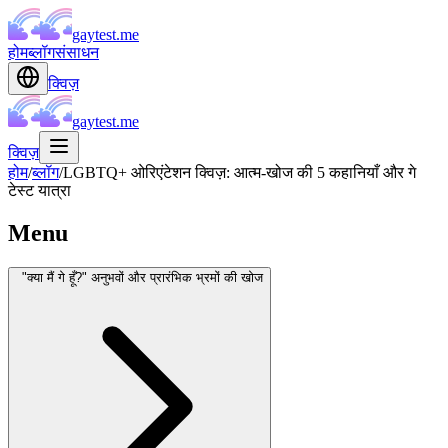
gaytest.me
होम
ब्लॉग
संसाधन
क्विज़
gaytest.me
क्विज़
होम
/
ब्लॉग
/
LGBTQ+ ओरिएंटेशन क्विज़: आत्म-खोज की 5 कहानियाँ और गे
टेस्ट यात्रा
Menu
"क्या मैं गे हूँ?" अनुभवों और प्रारंभिक भ्रमों की खोज