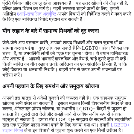
प्रति धैर्यवान और दयालु रहना आवश्यक है। यह उत्तर खोजने की दौड़ नहीं है,
बल्कि आत्म-चिंतन का मार्ग है। गहरी स्पष्टता चाहने वालों के लिए, हमारी
अद्वितीय
एआई-संचालित अंतर्दृष्टि
आपके विचारों को निर्देशित करने में मदद करने
के लिए एक व्यक्तिगत रिपोर्ट प्रदान कर सकती है।
यौन रुझान के बारे में सामान्य मिथकों को दूर करना
जैसे-जैसे आप पड़ताल करेंगे, आपको शायद मिथकों और गलत सूचनाओं का
सामना करना पड़ेगा। कुछ लोग कह सकते हैं कि LGBTQ+ होना "केवल एक
चरण" है, या उभयलिंगी लोगों को "एक पक्ष चुनना" होगा। ये बयान हानिकारक
और असत्य हैं। आपकी भावनाएँ वास्तविक और वैध हैं, चाहे दूसरे कुछ भी कहें।
किसी व्यक्ति का यौन रुझान उनके अस्तित्व का एक आंतरिक हिस्सा है, न कि
कोई विकल्प या अस्थायी स्थिति। बाहरी शोर से ऊपर अपनी भावनाओं पर
भरोसा करें।
अपनी पहचान के लिए समर्थन और समुदाय खोजना
आपको इस यात्रा से अकेले गुजरने की जरूरत नहीं है। एक सहायक समुदाय
खोजना सभी अंतर ला सकता है। इसका मतलब किसी विश्वसनीय मित्र से बात
करना, ऑनलाइन फ़ोरम खोजना, या स्थानीय LGBTQ+ केंद्रों से जुड़ना हो
सकता है। दूसरों द्वारा देखे और समझे जाने से अविश्वसनीय रूप से सशक्त
महसूस हो सकता है। हमारा मंच LGBTQ+ समुदाय के सदस्यों और सहयोगियों
द्वारा एक सुरक्षित पहला कदम बनने के लिए बनाया गया था। हमारी
LGBTQ+
रुझान क्विज़
लेना इन विचारों से जुड़ना शुरू करने का एक निजी तरीका है।