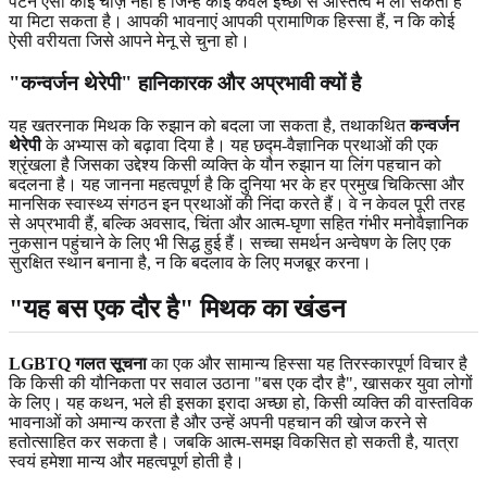
पैटर्न ऐसी कोई चीज़ नहीं हैं जिन्हें कोई केवल इच्छा से अस्तित्व में ला सकता है
या मिटा सकता है। आपकी भावनाएं आपकी प्रामाणिक हिस्सा हैं, न कि कोई
ऐसी वरीयता जिसे आपने मेनू से चुना हो।
"कन्वर्जन थेरेपी" हानिकारक और अप्रभावी क्यों है
यह खतरनाक मिथक कि रुझान को बदला जा सकता है, तथाकथित
कन्वर्जन
थेरेपी
के अभ्यास को बढ़ावा दिया है। यह छद्म-वैज्ञानिक प्रथाओं की एक
श्रृंखला है जिसका उद्देश्य किसी व्यक्ति के यौन रुझान या लिंग पहचान को
बदलना है। यह जानना महत्वपूर्ण है कि दुनिया भर के हर प्रमुख चिकित्सा और
मानसिक स्वास्थ्य संगठन इन प्रथाओं की निंदा करते हैं। वे न केवल पूरी तरह
से अप्रभावी हैं, बल्कि अवसाद, चिंता और आत्म-घृणा सहित गंभीर मनोवैज्ञानिक
नुकसान पहुंचाने के लिए भी सिद्ध हुई हैं। सच्चा समर्थन अन्वेषण के लिए एक
सुरक्षित स्थान बनाना है, न कि बदलाव के लिए मजबूर करना।
"यह बस एक दौर है" मिथक का खंडन
LGBTQ गलत सूचना
का एक और सामान्य हिस्सा यह तिरस्कारपूर्ण विचार है
कि किसी की यौनिकता पर सवाल उठाना "बस एक दौर है", खासकर युवा लोगों
के लिए। यह कथन, भले ही इसका इरादा अच्छा हो, किसी व्यक्ति की वास्तविक
भावनाओं को अमान्य करता है और उन्हें अपनी पहचान की खोज करने से
हतोत्साहित कर सकता है। जबकि आत्म-समझ विकसित हो सकती है, यात्रा
स्वयं हमेशा मान्य और महत्वपूर्ण होती है।