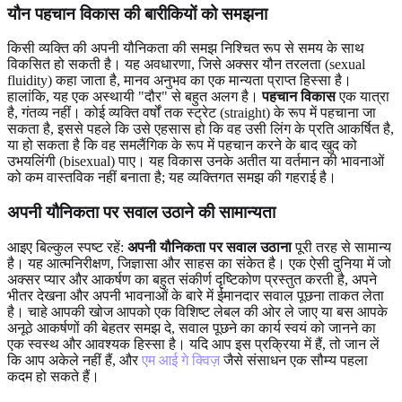
यौन पहचान विकास की बारीकियों को समझना
किसी व्यक्ति की अपनी यौनिकता की समझ निश्चित रूप से समय के साथ
विकसित हो सकती है। यह अवधारणा, जिसे अक्सर यौन तरलता (sexual
fluidity) कहा जाता है, मानव अनुभव का एक मान्यता प्राप्त हिस्सा है।
हालांकि, यह एक अस्थायी "दौर" से बहुत अलग है।
पहचान विकास
एक यात्रा
है, गंतव्य नहीं। कोई व्यक्ति वर्षों तक स्ट्रेट (straight) के रूप में पहचाना जा
सकता है, इससे पहले कि उसे एहसास हो कि वह उसी लिंग के प्रति आकर्षित है,
या हो सकता है कि वह समलैंगिक के रूप में पहचान करने के बाद खुद को
उभयलिंगी (bisexual) पाए। यह विकास उनके अतीत या वर्तमान की भावनाओं
को कम वास्तविक नहीं बनाता है; यह व्यक्तिगत समझ की गहराई है।
अपनी यौनिकता पर सवाल उठाने की सामान्यता
आइए बिल्कुल स्पष्ट रहें:
अपनी यौनिकता पर सवाल उठाना
पूरी तरह से सामान्य
है। यह आत्मनिरीक्षण, जिज्ञासा और साहस का संकेत है। एक ऐसी दुनिया में जो
अक्सर प्यार और आकर्षण का बहुत संकीर्ण दृष्टिकोण प्रस्तुत करती है, अपने
भीतर देखना और अपनी भावनाओं के बारे में ईमानदार सवाल पूछना ताकत लेता
है। चाहे आपकी खोज आपको एक विशिष्ट लेबल की ओर ले जाए या बस आपके
अनूठे आकर्षणों की बेहतर समझ दे, सवाल पूछने का कार्य स्वयं को जानने का
एक स्वस्थ और आवश्यक हिस्सा है। यदि आप इस प्रक्रिया में हैं, तो जान लें
कि आप अकेले नहीं हैं, और
एम आई गे क्विज़
जैसे संसाधन एक सौम्य पहला
कदम हो सकते हैं।