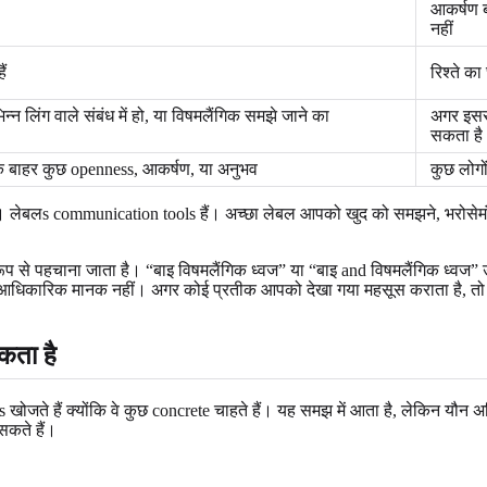
आकर्षण ब
नहीं
ैं
रिश्ते क
न लिंग वाले संबंध में हो, या विषमलैंगिक समझे जाने का
अगर इससे
सकता है
 के बाहर कुछ openness, आकर्षण, या अनुभव
कुछ लोगो
 लेबलs communication tools हैं। अच्छा लेबल आपको खुद को समझने, भरोसेमंद
प से पहचाना जाता है। “बाइ विषमलैंगिक ध्वज” या “बाइ and विषमलैंगिक ध्वज” उस
एक आधिकारिक मानक नहीं। अगर कोई प्रतीक आपको देखा गया महसूस कराता है, तो 
कता है
ns खोजते हैं क्योंकि वे कुछ concrete चाहते हैं। यह समझ में आता है, लेकिन यौन
सकते हैं।