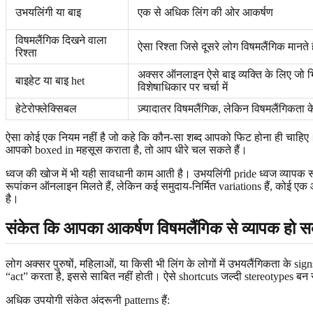
उभयलिंगी या बाइ
एक से अधिक लिंग की ओर आकर्षण
विषमलैंगिक दिखने वाला
ऐसा रिश्ता जिसे दूसरे लोग विषमलैंगिक मानते ह
रिश्ता
अक्सर ऑनलाइन ऐसे बाइ व्यक्ति के लिए जो भिन्
बाइहेट या बाइ het
विशेषाधिकार पर चर्चा में
हेटेरोफ्लेक्सिबल
ज़्यादातर विषमलैंगिक, लेकिन विषमलैंगिकता
ऐसा कोई एक नियम नहीं है जो कहे कि कौन-सा शब्द आपको फिट होना ही चाहिए।
आपको boxed in महसूस कराता है, तो आप धीरे चल सकते हैं।
ध्वज की खोज में भी यही सावधानी काम आती है। उभयलिंगी pride ध्वज व्यापक रू
रूपांकन ऑनलाइन मिलते हैं, लेकिन कई समुदाय-निर्मित variations हैं, कोई 
है।
संकेत कि आपका आकर्षण विषमलैंगिक से व्यापक हो स
लोग अक्सर पुरुषों, महिलाओं, या किसी भी लिंग के लोगों में उभयलैंगिकता के sig
“act” करता है, इससे साबित नहीं होती। ऐसे shortcuts जल्दी stereotypes बन 
अधिक उपयोगी संकेत अंदरूनी patterns हैं: