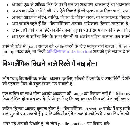
आपको एक से अधिक लिंग के प्रति मन का आकर्षण, कल्पनाएँ, या भावनात्म
आप same-लिंग लोगों की ओर ऐसे खिंचते हैं जो प्रशंसा या मित्रता से अल
आपका आकर्षण संदर्भ, व्यक्ति, जीवन के जीवन चरण, या भावनात्मक निकट
आप सोचते रहते हैं कि “विषमलैंगिक” आपका अधिकतर हिस्सा समझाता है, 
उभयलिंगी, क्वीर, या हेटेरोफ्लेक्सिबल अनुभव पढ़ते समय आपको राहत, जिज
आप एक से अधिक लिंग के साथ रोमानी या अंतरंग भविष्य कल्पना कर सकत
इनमें से कोई भी point सवाल को settle करने के लिए मजबूर नहीं करता। ये refle
prompt मदद करे, तो निजी
अभिविन्यास reflection tool
आपको ऐसे सवाल दे सक
विषमलैंगिक दिखने वाले रिश्ते में बाइ होना
लोग “बाइ विषमलैंगिक संबंध” अक्सर इसलिए खोजते हैं क्योंकि वे उभयलिंगी हैं और 
की पहचान फिर भी बहुत मायने रख सकती है।
एक व्यक्ति के साथ होना आपके आकर्षण की range को मिटाता नहीं है। Monogamous
विषमलैंगिक होना बंद कर दे, सिर्फ इसलिए कि वह हर उस लिंग को डेट नहीं कर र
कठिन हिस्सा अक्सर दृश्यता होता है। विषमलैंगिक-presenting संबंध में बाइ व
बातें सुननी पड़ सकती हैं। ये टिप्पणियाँ दर्द दे सकते हैं क्योंकि वे संबंध स्थिति
अगर यह आपकी स्थिति है, तो तीन gentle practices पर विचार करें: