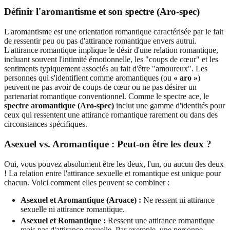
Définir l'aromantisme et son spectre (Aro-spec)
L'aromantisme est une orientation romantique caractérisée par le fait
de ressentir peu ou pas d'attirance romantique envers autrui.
L'attirance romantique implique le désir d'une relation romantique,
incluant souvent l'intimité émotionnelle, les "coups de cœur" et les
sentiments typiquement associés au fait d'être "amoureux". Les
personnes qui s'identifient comme aromantiques (ou
« aro »
)
peuvent ne pas avoir de coups de cœur ou ne pas désirer un
partenariat romantique conventionnel. Comme le spectre ace, le
spectre aromantique (Aro-spec)
inclut une gamme d'identités pour
ceux qui ressentent une attirance romantique rarement ou dans des
circonstances spécifiques.
Asexuel vs. Aromantique : Peut-on être les deux ?
Oui, vous pouvez absolument être les deux, l'un, ou aucun des deux
! La relation entre l'attirance sexuelle et romantique est unique pour
chacun. Voici comment elles peuvent se combiner :
Asexuel et Aromantique (Aroace) :
Ne ressent ni attirance
sexuelle ni attirance romantique.
Asexuel et Romantique :
Ressent une attirance romantique
mais pas d'attirance sexuelle. Par exemple, une personne