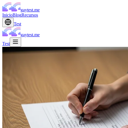
gaytest.me
Inicio
Blog
Recursos
Test
gaytest.me
Test