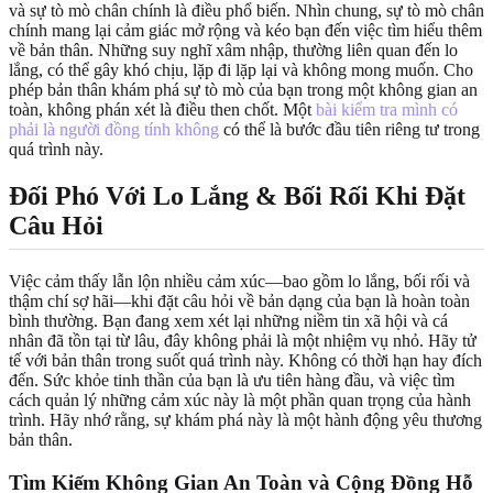
và sự tò mò chân chính là điều phổ biến. Nhìn chung, sự tò mò chân
chính mang lại cảm giác mở rộng và kéo bạn đến việc tìm hiểu thêm
về bản thân. Những suy nghĩ xâm nhập, thường liên quan đến lo
lắng, có thể gây khó chịu, lặp đi lặp lại và không mong muốn. Cho
phép bản thân khám phá sự tò mò của bạn trong một không gian an
toàn, không phán xét là điều then chốt. Một
bài kiểm tra mình có
phải là người đồng tính không
có thể là bước đầu tiên riêng tư trong
quá trình này.
Đối Phó Với Lo Lắng & Bối Rối Khi Đặt
Câu Hỏi
Việc cảm thấy lẫn lộn nhiều cảm xúc—bao gồm lo lắng, bối rối và
thậm chí sợ hãi—khi đặt câu hỏi về bản dạng của bạn là hoàn toàn
bình thường. Bạn đang xem xét lại những niềm tin xã hội và cá
nhân đã tồn tại từ lâu, đây không phải là một nhiệm vụ nhỏ. Hãy tử
tế với bản thân trong suốt quá trình này. Không có thời hạn hay đích
đến. Sức khỏe tinh thần của bạn là ưu tiên hàng đầu, và việc tìm
cách quản lý những cảm xúc này là một phần quan trọng của hành
trình. Hãy nhớ rằng, sự khám phá này là một hành động yêu thương
bản thân.
Tìm Kiếm Không Gian An Toàn và Cộng Đồng Hỗ