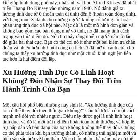
Để giúp hình dung phổ này, nhà sinh vật học Alfred Kinsey đã phát
triển Thang Đo Kinsey vào những năm 1940. Nó đánh giá xu
hướng tính dục từ 0 (hoàn toàn dị tính) đến 6 (hoàn toàn đồng tính),
với hạng mục X dành cho những người không có tương tác hoặc
phản ứng tình dục-xã hội nào. Mặc dù là một mô hình đơn giản và
không bao gồm các bản dạng như vô tính, nó đã mang tính cách
mạng vào thời điểm đó. Nó cho thấy rằng nhiều người nằm ở đâu
đó giữa hai thái cực. Bạn có thể coi nó ít như một bài kiểm tra chẩn
đoán và nhiều hơn như một công cụ lịch sử đã mở ra cánh cửa cho
chúng ta thấy xu hướng tính dục như một chuỗi kinh nghiệm liên
tục hơn là hai điểm đối lập.
Xu Hướng Tính Dục Có Linh Hoạt
Không? Đón Nhận Sự Thay Đổi Trên
Hành Trình Của Bạn
Một câu hỏi phổ biến thường nảy sinh là, "Xu hướng tính dục của
tôi có thể thay đổi theo thời gian không?" Câu trả lời là có một cách
mạnh mẽ đối với nhiều người. Điều này được gọi là tính linh hoạt
tình dục, và đó là một trải nghiệm hoàn toàn bình thường và hợp lệ.
Sự hấp dẫn và bản dạng của bạn không không thể thay đổi. Chúng
có thể phát triển khi bạn trưởng thành, có những trải nghiệm mới và
hiểu sâu sắc hơn về bản thân. Việc chấp nhận khả năng này có thể