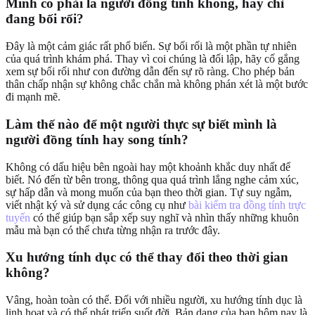
Mình có phải là người đồng tính không, hay chỉ
đang bối rối?
Đây là một cảm giác rất phổ biến. Sự bối rối là một phần tự nhiên
của quá trình khám phá. Thay vì coi chúng là đối lập, hãy cố gắng
xem sự bối rối như con đường dẫn đến sự rõ ràng. Cho phép bản
thân chấp nhận sự không chắc chắn mà không phán xét là một bước
đi mạnh mẽ.
Làm thế nào để một người thực sự biết mình là
người đồng tính hay song tính?
Không có dấu hiệu bên ngoài hay một khoảnh khắc duy nhất để
biết. Nó đến từ bên trong, thông qua quá trình lắng nghe cảm xúc,
sự hấp dẫn và mong muốn của bạn theo thời gian. Tự suy ngẫm,
viết nhật ký và sử dụng các công cụ như
bài kiểm tra đồng tính trực
tuyến
có thể giúp bạn sắp xếp suy nghĩ và nhìn thấy những khuôn
mẫu mà bạn có thể chưa từng nhận ra trước đây.
Xu hướng tính dục có thể thay đổi theo thời gian
không?
Vâng, hoàn toàn có thể. Đối với nhiều người, xu hướng tính dục là
linh hoạt và có thể phát triển suốt đời. Bản dạng của bạn hôm nay là