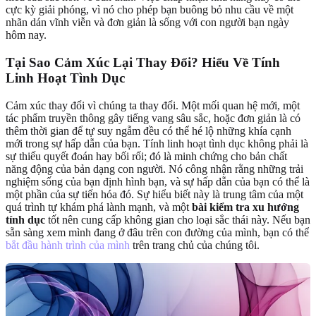
cực kỳ giải phóng, vì nó cho phép bạn buông bỏ nhu cầu về một
nhãn dán vĩnh viễn và đơn giản là sống với con người bạn ngày
hôm nay.
Tại Sao Cảm Xúc Lại Thay Đổi? Hiểu Về Tính
Linh Hoạt Tình Dục
Cảm xúc thay đổi vì chúng ta thay đổi. Một mối quan hệ mới, một
tác phẩm truyền thông gây tiếng vang sâu sắc, hoặc đơn giản là có
thêm thời gian để tự suy ngẫm đều có thể hé lộ những khía cạnh
mới trong sự hấp dẫn của bạn. Tính linh hoạt tình dục không phải là
sự thiếu quyết đoán hay bối rối; đó là minh chứng cho bản chất
năng động của bản dạng con người. Nó công nhận rằng những trải
nghiệm sống của bạn định hình bạn, và sự hấp dẫn của bạn có thể là
một phần của sự tiến hóa đó. Sự hiểu biết này là trung tâm của một
quá trình tự khám phá lành mạnh, và một
bài kiểm tra xu hướng
tính dục
tốt nên cung cấp không gian cho loại sắc thái này. Nếu bạn
sẵn sàng xem mình đang ở đâu trên con đường của mình, bạn có thể
bắt đầu hành trình của mình
trên trang chủ của chúng tôi.