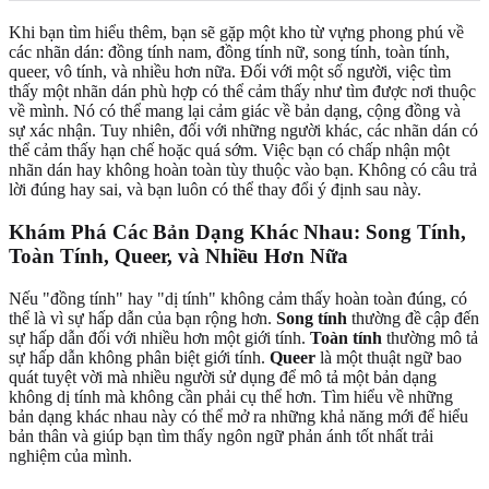
Khi bạn tìm hiểu thêm, bạn sẽ gặp một kho từ vựng phong phú về
các nhãn dán: đồng tính nam, đồng tính nữ, song tính, toàn tính,
queer, vô tính, và nhiều hơn nữa. Đối với một số người, việc tìm
thấy một nhãn dán phù hợp có thể cảm thấy như tìm được nơi thuộc
về mình. Nó có thể mang lại cảm giác về bản dạng, cộng đồng và
sự xác nhận. Tuy nhiên, đối với những người khác, các nhãn dán có
thể cảm thấy hạn chế hoặc quá sớm. Việc bạn có chấp nhận một
nhãn dán hay không hoàn toàn tùy thuộc vào bạn. Không có câu trả
lời đúng hay sai, và bạn luôn có thể thay đổi ý định sau này.
Khám Phá Các Bản Dạng Khác Nhau: Song Tính,
Toàn Tính, Queer, và Nhiều Hơn Nữa
Nếu "đồng tính" hay "dị tính" không cảm thấy hoàn toàn đúng, có
thể là vì sự hấp dẫn của bạn rộng hơn.
Song tính
thường đề cập đến
sự hấp dẫn đối với nhiều hơn một giới tính.
Toàn tính
thường mô tả
sự hấp dẫn không phân biệt giới tính.
Queer
là một thuật ngữ bao
quát tuyệt vời mà nhiều người sử dụng để mô tả một bản dạng
không dị tính mà không cần phải cụ thể hơn. Tìm hiểu về những
bản dạng khác nhau này có thể mở ra những khả năng mới để hiểu
bản thân và giúp bạn tìm thấy ngôn ngữ phản ánh tốt nhất trải
nghiệm của mình.