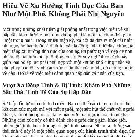
Hiểu Về Xu Hướng Tính Dục Của Bạn
Như Một Phổ, Không Phải Nhị Nguyên
Một trong những khái niệm giải phóng nhất trong việc hiểu về sự
hấp dẫn là xu hướng tính dục không phải là một lựa chọn đơn giản
"một trong hai". Trong nhiều thập kỷ, xã hội đã đưa ra một cái nhìn
nhị nguyên: bạn hoặc là dị tính hoặc là đồng tính. Giờ đây, chúng ta
hiểu rằng xu hướng tính dục của con người phức tạp và đẹp đẽ hơn
nhiều, tồn tại trên một phổ rộng lớn. Việc suy nghĩ theo cách này
giúp loại bỏ áp lực phải phù hợp với một khuôn khổ cứng nhắc và
cho phép bạn tôn vinh cảm xúc chân thật của mình, dù chúng thuộc
về đâu. Đó là về việc hiểu cảnh quan hấp dẫn cá nhân của bạn.
Vượt Xa Đồng Tính & Dị Tính: Khám Phá Những
Sắc Thái Tinh Tế Của Sự Hấp Dẫn
Sự hấp dẫn tự nó có tính đa diện. Bạn có thể cảm thấy một mối liên
kết cảm xúc mạnh mẽ với một người, một sức hút thể chất với người
khác, và một mong muốn lãng mạn với một người hoàn toàn khác.
Những cảm xúc này có thể dành cho người cùng giới, khác giới,
nhiều giới tính, hoặc không có giới tính nào cả. Nhận ra những sắc
thái tinh tế này là một phần quan trọng của
hành trình tính dục
. Sự
khám phá này không phải là tìm một vấn đề để giải quyết; đó là về