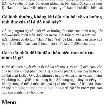
hợp lệ, và nếu nó thay đổi trong tương lai, bản dạng đó cũng sẽ hợp
lệ. Hành trình là về việc tôn vinh con người bạn ở thời điểm hiện tại.
Có bình thường không khi đặt câu hỏi về xu hướng
tính dục của tôi ở độ tuổi này?
Có. Mọi người đặt câu hỏi về xu hướng tính dục của mình ở mọi lứa
tuổi—ở tuổi thiếu niên, tuổi hai mươi, tuổi bốn mươi và hơn thế
nữa. Không có độ tuổi "đúng" hay "sai" để khám phá bản dạng của
bạn. Thời điểm của bạn là hoàn hảo vì đó là thời điểm của
bạn
.
Cách tốt nhất để bắt đầu thấu hiểu cảm xúc của
mình là gì?
Bước đầu tiên tuyệt vời là tò mò và cởi mở. Hãy chú ý đến cảm xúc
của bạn mà không phán xét. Tiếp cận các phương tiện truyền thông
có đại diện LGBTQ+, đọc những câu chuyện cá nhân và suy ngẫm
về những trải nghiệm của riêng bạn. Sử dụng một công cụ riêng tư,
hỗ trợ cũng có thể là một cách giá trị và nhẹ nhàng để bắt đầu. Bạn
có thể
thử công cụ miễn phí của chúng tôi
để bắt đầu khám phá cảm
xúc của mình ngay hôm nay.
Menu