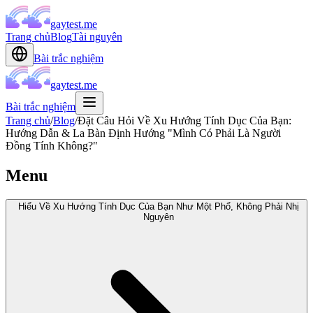
gaytest.me
Trang chủ
Blog
Tài nguyên
Bài trắc nghiệm
gaytest.me
Bài trắc nghiệm
Trang chủ
/
Blog
/
Đặt Câu Hỏi Về Xu Hướng Tính Dục Của Bạn:
Hướng Dẫn & La Bàn Định Hướng "Mình Có Phải Là Người
Đồng Tính Không?"
Menu
Hiểu Về Xu Hướng Tính Dục Của Bạn Như Một Phổ, Không Phải Nhị
Nguyên