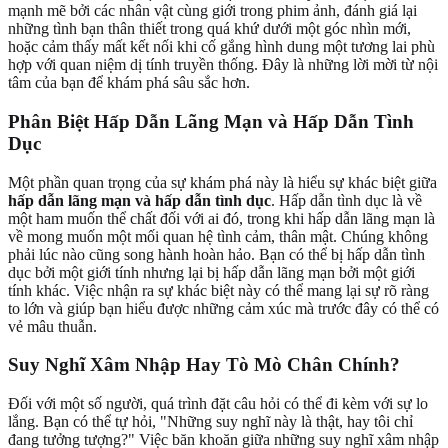
mạnh mẽ bởi các nhân vật cùng giới trong phim ảnh, đánh giá lại
những tình bạn thân thiết trong quá khứ dưới một góc nhìn mới,
hoặc cảm thấy mất kết nối khi cố gắng hình dung một tương lai phù
hợp với quan niệm dị tính truyền thống. Đây là những lời mời từ nội
tâm của bạn để khám phá sâu sắc hơn.
Phân Biệt Hấp Dẫn Lãng Mạn và Hấp Dẫn Tình
Dục
Một phần quan trọng của sự khám phá này là hiểu sự khác biệt giữa
hấp dẫn lãng mạn và hấp dẫn tình dục
. Hấp dẫn tình dục là về
một ham muốn thể chất đối với ai đó, trong khi hấp dẫn lãng mạn là
về mong muốn một mối quan hệ tình cảm, thân mật. Chúng không
phải lúc nào cũng song hành hoàn hảo. Bạn có thể bị hấp dẫn tình
dục bởi một giới tính nhưng lại bị hấp dẫn lãng mạn bởi một giới
tính khác. Việc nhận ra sự khác biệt này có thể mang lại sự rõ ràng
to lớn và giúp bạn hiểu được những cảm xúc mà trước đây có thể có
vẻ mâu thuẫn.
Suy Nghĩ Xâm Nhập Hay Tò Mò Chân Chính?
Đối với một số người, quá trình đặt câu hỏi có thể đi kèm với sự lo
lắng. Bạn có thể tự hỏi, "Những suy nghĩ này là thật, hay tôi chỉ
đang tưởng tượng?" Việc băn khoăn giữa những suy nghĩ xâm nhập