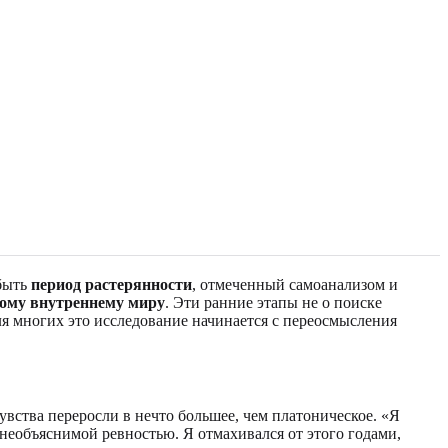
 быть
период растерянности
, отмеченный самоанализом и
ному внутреннему миру
. Эти ранние этапы не о поиске
Для многих это исследование начинается с переосмысления
чувства переросли в нечто большее, чем платоническое. «Я
я необъяснимой ревностью. Я отмахивался от этого годами,