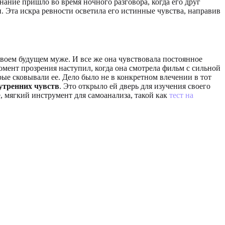
ние пришло во время ночного разговора, когда его друг
и. Эта искра ревности осветила его истинные чувства, направив
своем будущем муже. И все же она чувствовала постоянное
Момент прозрения наступил, когда она смотрела фильм с сильной
е сковывали ее. Дело было не в конкретном влечении в тот
утренних чувств
. Это открыло ей дверь для изучения своего
, мягкий инструмент для самоанализа, такой как
тест на