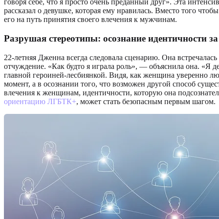
говоря себе, что я просто очень преданный друг». Эта интенси
рассказал о девушке, которая ему нравилась. Вместо того чтобы
его на путь принятия своего влечения к мужчинам.
Разрушая стереотипы: осознание идентичности з
22-летняя Дженна всегда следовала сценарию. Она встречалась
отчуждение. «Как будто я играла роль», — объяснила она. «Я д
главной героиней-лесбиянкой. Видя, как женщина уверенно лю
момент, а в осознании того, что возможен другой способ суще
влечения к женщинам, идентичности, которую она подсознател
ориентацию ЛГБТК+
, может стать безопасным первым шагом.