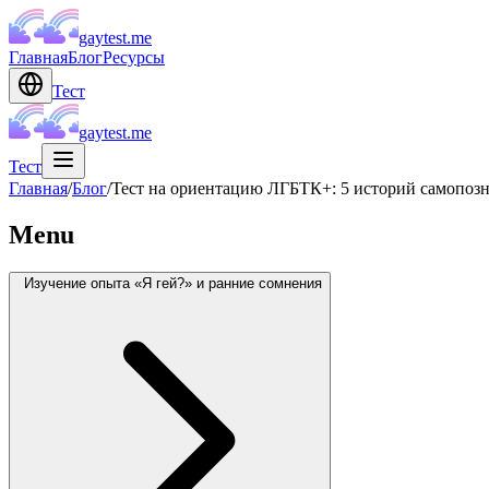
gaytest.me
Главная
Блог
Ресурсы
Тест
gaytest.me
Тест
Главная
/
Блог
/
Тест на ориентацию ЛГБТК+: 5 историй самопозн
Menu
Изучение опыта «Я гей?» и ранние сомнения