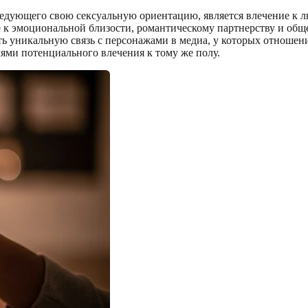
ледующего свою сексуальную ориентацию, является влечение к л
ие к эмоциональной близости, романтическому партнерству и об
ать уникальную связь с персонажами в медиа, у которых отношен
ми потенциального влечения к тому же полу.