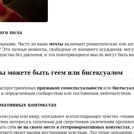
ого пола
ельными. Часто ли ваши
мечты
включают романтические или инт
? Эти личные моменты, свободные от внешнего осуждения, могу
 чувства без давления, и эти повторяющиеся мысли могут быть 
вы можете быть геем или бисексуалом
 распространенных
признаков гомосексуальности
или
бисексуа
ой к определенным сообществам или постоянным любопытством.
рмативных контекстах
исексуалы или квир, описывают всепоглощающее чувство «инако
ствии интереса к типичным для сверстников увлечениям против
ать себя
не на своем месте в гетеронормативных контекстах
,
ответствуют вашим внутренним чувствам. Это тихое ощущение, 