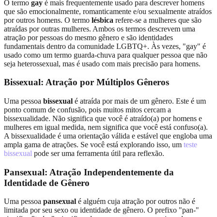
O termo
gay
é mais frequentemente usado para descrever homens
que são emocionalmente, romanticamente e/ou sexualmente atraídos
por outros homens. O termo
lésbica
refere-se a mulheres que são
atraídas por outras mulheres. Ambos os termos descrevem uma
atração por pessoas do mesmo gênero e são identidades
fundamentais dentro da comunidade LGBTQ+. Às vezes, "gay" é
usado como um termo guarda-chuva para qualquer pessoa que não
seja heterossexual, mas é usado com mais precisão para homens.
Bissexual: Atração por Múltiplos Gêneros
Uma pessoa
bissexual
é atraída por mais de um gênero. Este é um
ponto comum de confusão, pois muitos mitos cercam a
bissexualidade. Não significa que você é atraído(a) por homens e
mulheres em igual medida, nem significa que você está confuso(a).
A bissexualidade é uma orientação válida e estável que engloba uma
ampla gama de atrações. Se você está explorando isso, um
teste
bissexual
pode ser uma ferramenta útil para reflexão.
Pansexual: Atração Independentemente da
Identidade de Gênero
Uma pessoa
pansexual
é alguém cuja atração por outros não é
limitada por seu sexo ou identidade de gênero. O prefixo "pan-"