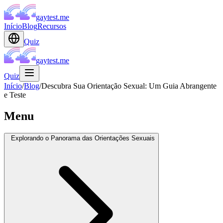
gaytest.me
Início
Blog
Recursos
Quiz
gaytest.me
Quiz
Início
/
Blog
/
Descubra Sua Orientação Sexual: Um Guia Abrangente
e Teste
Menu
Explorando o Panorama das Orientações Sexuais