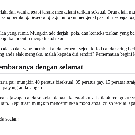
lelaki dan wanita tetapi jarang mengalami tarikan seksual. Orang la
a yang berulang. Seseorang lagi mungkin mengenal pasti diri sebagai ga
lan yang rumit. Mungkin ada darjah, pola, dan konteks tarikan yang be
mengubah identiti menjadi kad skor.
 pada soalan yang membuat anda berhenti sejenak. Jeda anda sering ber
g anda elak mengaku, malah kepada diri sendiri? Pemerhatian begini l
 membacanya dengan selamat
a pai: mungkin 40 peratus biseksual, 35 peratus gay, 15 peratus straigh
a apa yang anda jangka.
imana jawapan anda sepadan dengan kategori kuiz. Ia tidak mengukur 
lain. Keputusan mungkin mencerminkan mood anda, crush terkini, apa y
da soalan: