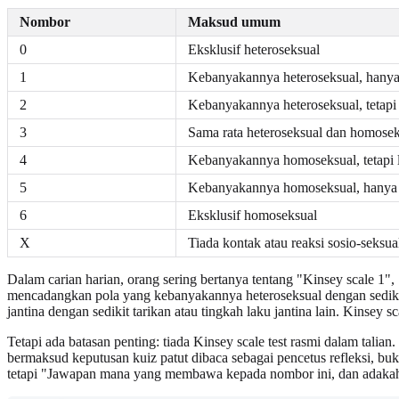
Nombor
Maksud umum
0
Eksklusif heteroseksual
1
Kebanyakannya heteroseksual, hanya
2
Kebanyakannya heteroseksual, tetapi
3
Sama rata heteroseksual dan homosek
4
Kebanyakannya homoseksual, tetapi l
5
Kebanyakannya homoseksual, hanya s
6
Eksklusif homoseksual
X
Tiada kontak atau reaksi sosio-seksua
Dalam carian harian, orang sering bertanya tentang "Kinsey scale 1"
mencadangkan pola yang kebanyakannya heteroseksual dengan sedikit 
jantina dengan sedikit tarikan atau tingkah laku jantina lain. Kinsey
Tetapi ada batasan penting: tiada Kinsey scale test rasmi dalam tali
bermaksud keputusan kuiz patut dibaca sebagai pencetus refleksi, bu
tetapi "Jawapan mana yang membawa kepada nombor ini, dan adakah