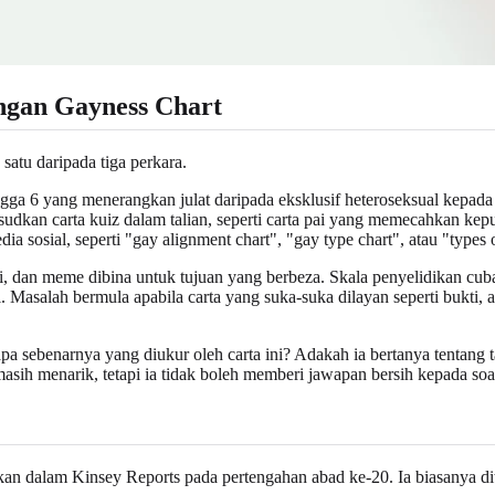
ngan Gayness Chart
satu daripada tiga perkara.
gga 6 yang menerangkan julat daripada eksklusif heteroseksual kepa
kan carta kuiz dalam talian, seperti carta pai yang memecahkan keputu
sosial, seperti "gay alignment chart", "gay type chart", atau "types 
diri, dan meme dibina untuk tujuan yang berbeza. Skala penyelidikan c
. Masalah bermula apabila carta yang suka-suka dilayan seperti bukti, 
sebenarnya yang diukur oleh carta ini? Adakah ia bertanya tentang tarik
ih menarik, tetapi ia tidak boleh memberi jawapan bersih kepada soa
bitkan dalam Kinsey Reports pada pertengahan abad ke-20. Ia biasanya di