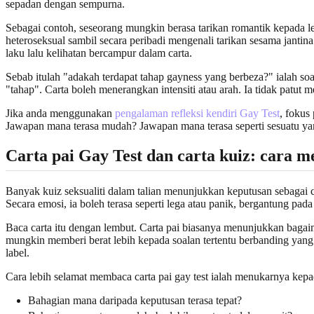
sepadan dengan sempurna.
Sebagai contoh, seseorang mungkin berasa tarikan romantik kepada 
heteroseksual sambil secara peribadi mengenali tarikan sesama jantin
laku lalu kelihatan bercampur dalam carta.
Sebab itulah "adakah terdapat tahap gayness yang berbeza?" ialah soa
"tahap". Carta boleh menerangkan intensiti atau arah. Ia tidak patut 
Jika anda menggunakan
pengalaman refleksi kendiri Gay Test
, fokus
Jawapan mana terasa mudah? Jawapan mana terasa seperti sesuatu yan
Carta pai Gay Test dan carta kuiz: cara
Banyak kuiz seksualiti dalam talian menunjukkan keputusan sebagai cart
Secara emosi, ia boleh terasa seperti lega atau panik, bergantung pad
Baca carta itu dengan lembut. Carta pai biasanya menunjukkan baga
mungkin memberi berat lebih kepada soalan tertentu berbanding yang 
label.
Cara lebih selamat membaca carta pai gay test ialah menukarnya kepa
Bahagian mana daripada keputusan terasa tepat?