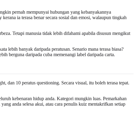
in mungkin pernah mempunyai hubungan yang kebanyakannya
y kerana ia terasa benar secara sosial dan emosi, walaupun tingkah
rbeza. Tetapi manusia tidak lebih difahami apabila disusun mengikut
kata lebih banyak daripada peratusan. Senario mana terasa biasa?
ebih berguna daripada cuba memenangi label daripada carta.
t, dan 10 peratus questioning. Secara visual, itu boleh terasa tepat.
seluruh kebenaran hidup anda. Kategori mungkin luas. Pemarkahan
ang anda selesa akui, atau cara penulis kuiz mentakrifkan setiap