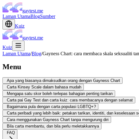
gaytest.me
Laman Utama
Blog
Sumber
Kuiz
gaytest.me
Kuiz
Laman Utama
/
Blog
/
Gayness Chart: cara membaca skala seksualiti ta
Menu
Apa yang biasanya dimaksudkan orang dengan Gayness Chart
Carta Kinsey Scale dalam bahasa mudah
Mengapa satu skor boleh terlepas bahagian penting tarikan
Carta pai Gay Test dan carta kuiz: cara membacanya dengan selamat
Bagaimana pula dengan carta populasi LGBTQ+?
Carta peribadi yang lebih baik: petakan tarikan, identiti, dan keselesaan 
Cara menggunakan Gayness Chart tanpa mengurung diri
Bila carta membantu, dan bila perlu meletakkannya
FAQ