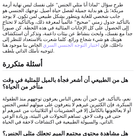
طرح سؤال "لماذا أنا مثلي الجنس" على نفسك ليس نهاية أزمة
مربكة؛ بل هو بداية جميلة لفصل حياة أصيل. توجهك الجنسي هو
جانب شخصي للغاية ويتطور بشكل طبيعي لمن تكون. لا يوجد
بالتأكيد جدول زمني "صحيح" عالمياً لمعرفة ذلك، وبالتأكيد لا تحتاج
إلى الحصول على كل الإجابات المثالية في هذه اللحظة. كن صبوراً
جداً مع نفسك، وابحث بنشاط عن بيئات داعمة، وتذكر أن استكشاف
هويتك هو شيء شجاع ورائع. كلما شعرت بالاستعداد للنظر إلى
داخلك، فإن
اختبار التوجه الجنسي السري
الخاص بنا موجود هنا
لتوجيه تأملك الذاتي بلطف.
أسئلة متكررة
هل من الطبيعي أن أشعر فجأة بالميل للمثلية في وقت
متأخر من الحياة؟
نعم، بالتأكيد. في حين أن بعض الناس يعرفون توجههم منذ الطفولة
المبكرة، فإن الكثيرين غيرهم لا يتعرفون على ميولهم لنفس الجنس
أو لا يعالجونها بالكامل إلا في العشرينات أو الثلاثينات من عمرهم أو
حتى في وقت لاحق. تساهم التحولات في البيئة، وزيادة الوعي
الذاتي، والسيولة الطبيعية في اكتشافات لاحقة في الحياة.
هل مشاهدة محتوى مجتمع الميم تجعلك مثلي الجنس؟