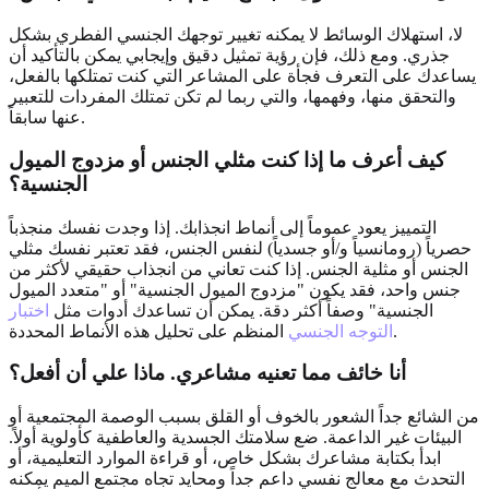
لا، استهلاك الوسائط لا يمكنه تغيير توجهك الجنسي الفطري بشكل
جذري. ومع ذلك، فإن رؤية تمثيل دقيق وإيجابي يمكن بالتأكيد أن
يساعدك على التعرف فجأة على المشاعر التي كنت تمتلكها بالفعل،
والتحقق منها، وفهمها، والتي ربما لم تكن تمتلك المفردات للتعبير
عنها سابقاً.
كيف أعرف ما إذا كنت مثلي الجنس أو مزدوج الميول
الجنسية؟
التمييز يعود عموماً إلى أنماط انجذابك. إذا وجدت نفسك منجذباً
حصرياً (رومانسياً و/أو جسدياً) لنفس الجنس، فقد تعتبر نفسك مثلي
الجنس أو مثلية الجنس. إذا كنت تعاني من انجذاب حقيقي لأكثر من
جنس واحد، فقد يكون "مزدوج الميول الجنسية" أو "متعدد الميول
الجنسية" وصفاً أكثر دقة. يمكن أن تساعدك أدوات مثل
اختبار
المنظم على تحليل هذه الأنماط المحددة.
التوجه الجنسي
أنا خائف مما تعنيه مشاعري. ماذا علي أن أفعل؟
من الشائع جداً الشعور بالخوف أو القلق بسبب الوصمة المجتمعية أو
البيئات غير الداعمة. ضع سلامتك الجسدية والعاطفية كأولوية أولاً.
ابدأ بكتابة مشاعرك بشكل خاص، أو قراءة الموارد التعليمية، أو
التحدث مع معالج نفسي داعم جداً ومحايد تجاه مجتمع الميم يمكنه