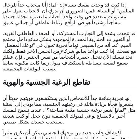
إذا كنت قد وجدت نفسك تتساءل: "لماذا أنا منجذب جداً للرجال
المثليين" أو النساء، فمن الضروري أن تدرك أن الانجذاب يعمل على
مستويات متعددة في وقت واحد. أحياناً، ما نعتبره انجذاباً جسدياً
مفاجئاً وشديداً هو في الواقع ارتباط عاطفي أو جمالي عميق.
قد تنجذب بشدة إلى التجارب المشتركة، أو الضعف العاطفي الفريد،
أو التعبيرات الجندرية المحددة الموجودة بشكل شائع داخل مجتمع
الميم. كما أنه من الطبيعي تماماً تجربة تحول في "نوعك المفضل"
مع نضجك. إذا كنت تواعد سابقاً شركاء من الجنس الآخر فقط ولكنك
تجد نفسك الآن تتخيل حصرياً أشخاصاً من نفس الجنس، فإن عقلك
يسمح لنفسه ببساطة باستكشاف ميول ربما كانت مكبوتة سابقاً
بسبب التوقعات المجتمعية.
تقاطع الرغبة الجنسية والهوية
إنها تجربة شائعة جداً للأشخاص الذين يستكشفون هويتهم حديثاً أن
يشعروا فجأة بزيادة هائلة في رغبتهم الجنسية، مما يؤدي إلى أسئلة
مثل "لماذا أشعر برغبة جنسية مثلية مفاجئة؟". عندما تسمح لنفسك
أخيراً بالانصياع بوعي لميولك الحقيقية دون خجل أو كبت شديد،
يستجيب جسدك بشكل طبيعي.
اكتشاف جانب جديد من توجهك الجنسي يمكن أن يكون مثيراً
ومحفزاً جسدياً بشكل لا يصدق. غالباً ما يؤدي التوافق المفاجئ بين