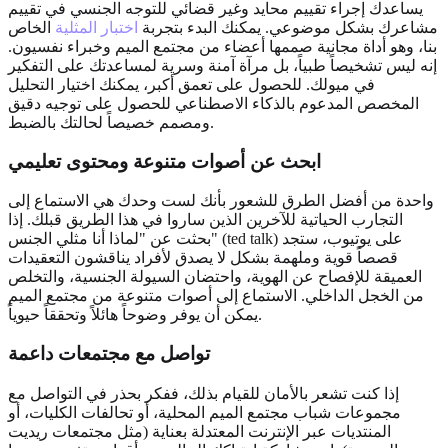
يساعدك إجراء تقييم محايد وغير قضائي للتوجه الجنسي في تقييم
مشاعرك بشكل موضوعي. يمكنك البدء بتجربة
اختبار المثلية
الخاص
بنا، وهو أداة مجانية صممها أعضاء من مجتمع الميم وخبراء نفسيون.
إنه ليس تشخيصاً طبياً، بل مرآة آمنة وسرية لمساعدتك على التفكير
في ميولك. للحصول على تعمق أكبر، يمكنك اختيار التحليل
المخصص المدعوم بالذكاء الاصطناعي للحصول على توجيه دقيق
ومصمم خصيصاً لحالتك بالضبط.
ابحث عن أصوات متنوعة ومحتوى تعليمي
واحدة من أفضل الطرق للشعور بأنك لست وحدك هي الاستماع إلى
التجارب الحياتية للآخرين الذين ساروا في هذا الطريق قبلك. إذا
بحثت عن "لماذا أنا مثلي الجنس" (ted talk) على يوتيوب، ستجد
قصصاً قوية وملهمة بشكل لا يصدق لأفراد يناقشون التعقيدات
العميقة للإفصاح عن الهوية، واحتضان السيولة الجنسية، والتخلص
من الخجل الداخلي. الاستماع إلى أصوات متنوعة من مجتمع الميم
يمكن أن يوفر وضوحاً هائلاً وتحققاً حيوياً.
تواصل مع مجتمعات داعمة
إذا كنت تشعر بالأمان للقيام بذلك، ففكر بحذر في التواصل مع
مجموعات شباب مجتمع الميم المحلية، أو تحالفات الكليات، أو
المنتديات عبر الإنترنت المعتدلة بعناية (مثل مجتمعات ريديت