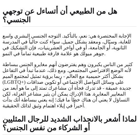
هل من الطبيعي أن أتساءل عن توجهي
الجنسي؟
الإجابة المختصرة هي: نعم، بالتأكيد. التوجه الجنسي البشري واسع
للغاية، وسيّال، ومعقد بشكل جميل. سواء كنت حالياً في المدرسة
الثانوية، أو الجامعة، أو في أواخر العشرينيات، فإن التشكيك في
جوهر ميولك هو علامة فارقة طبيعية تماماً في النمو.
كثير من الناس يكبرون وهم يفترضون أنهم مغايرو الجنس ببساطة
لأنه الوضع الافتراضي المجتمعي. ومع ذلك، عندما تبدأ في التفاعل
بشكل أكثر حميمية مع العالم - ربما برؤية تمثيل لمجتمع الميم
(LGBTQ+) على وسائل التواصل الاجتماعي أو تكوين صداقات
جديدة عميقة - قد تدرك فجأة أن مشاعرك تمتد إلى ما هو أبعد من
المعايير المغايرة. هذا الإدراك يمكن أن يثير مشاعر العزلة، لكن
التساؤل لا يعني أن هناك خطأ ما فيك؛ إنه يعني ببساطة أنك بدأت
أخيراً في إيلاء اهتمام وثيق لذاتك الحقيقية.
لماذا أشعر بالانجذاب الشديد للرجال المثليين
أو الشركاء من نفس الجنس؟