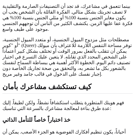
بينما تتعمق في مشاعرك، قد تجد أن التصنيفات الصارمة والتقليدية
لا تصف تجربتك بشكل مثالي. الفكرة القائلة بأن الشخص يجب أن
يكون مغاير الجنس بنسبة 100% أو مثلي الجنس بنسبة 100% هي
فكرة عفا عليها الزمن. يكتشف الكثير من الناس أن توجههم الجنسي
موجود على طيف واسع.
مصطلحات مثل مزدوج الميول الجنسية، أو متعدد الميول الجنسية،
أو "كوير" (Queer) توفر مساحة التنفس اللازمة للاعتراف بأن ميولك
يمكن أن تتقلب بالفعل بمرور الوقت أو تختلف بشكل كبير اعتماداً
على الشخص المحدد الذي تقابله. لا يتعين عليك التسرع في اختيار
تصنيف دائم اليوم. الخطوة الأكثر أهمية هي ببساطة السماح لنفسك
بالشعور بكل ما تشعر به، والتحقق من صحة تجاربك الخاصة دون
إجبار نفسك على الدخول في قالب جامد وغير مريح.
كيف تستكشف مشاعرك بأمان
فهم هويتك المتطورة يتطلب استكشافاً نشطاً، ولكن لطيفاً. إليك
عدة طرق بناءة لمعالجة مشاعرك بالسرعة التي تناسبك:
خذ اختباراً خاصاً للتأمل الذاتي
أحياناً، يكون تنظيم أفكارك الفوضوية هو الجزء الأصعب. يمكن أن