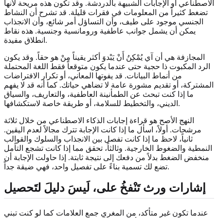
الاصطناعي أو الإجابات الشبيهة بالدردشة. وقد تكون هذه مريحة لأنها
تضغط كثيراً من المعلومات في فقرات قليلة. قد تشرح أن النشاط
الجنسي موجود على طيف، وأن التساؤل أمر شائع، وأن الانجذاب
يمكن أن يشمل جوانب عاطفية ورومانسية وجنسية. هذه نقاط
انطلاق مفيدة.
المجازفة هي أن آي يُمْكِنُ أَنْ يَبْدوَ أكثر يقيناً مِنْ هو حقاً. وقد يكون
الرد المكبوت ذا حجية حتى عندما يكون متوقعاً فقط اللغة المحتملة
من أنماط البيانات. قد يفوتها المعاني، أو تكرار الافتراضات
المشتركة، أو تقديم مشورة عامة لا تضاهي حياتك. كما أنه قد لا يفهم
ما إذا كنت تبحث عن الطمأنينة العاطفية، والتعاريف، والسياق
الديني، والتخطيط للسلامة، أو طريقة خاصة لاستكشافها.
النهج الأصح هو قراءة إجابات الذكاء الاصطناعي من خلال ثلاثة
مرشحات. أولاً، اسأل ما إذا كانت الإجابة تترك مجالاً لعدم اليقين.
ثانياً، لاحظ ما إذا كانت تفصل بين الانجذاب والسلوك والقوالب
النمطية والضغوط الخارجية. وثالثاً، تحقق مما إذا كانت تشجع التأمل
منخفض الضغط بدلاً من دفعك إلى نتيجة ثابتة. إذا حاولت الإجابة أن
تضع لك تسمية بناءً على تفصيل واحد، فهي ضيقة جداً.
إشارات ورث تَنْفخُ على، لَيسَ دليلَ لتَحصيل
عندما تكون غير متأكد، من المغري جمع العلامات كما لو كنت تبني