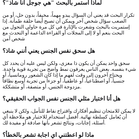
لماذا أستمر بالبحث "هي جوجل أنا شاذ"؟
تكرار البحث قد يعني أن السؤال يبدو مهماً، مخيفاً، بدون حل، أو من
الصعب سؤال شخص آخر ويمكن أن تصبح أيضا حلقة طمأنة. إذا
إستمريت بالبحث وشعرت بالإثارة في كل مرة حاولي التحول من
البحث بنعم أو لا إلى المجلات أو القراءة الداعمة أو التحدث مع
شخص آمن
هل سحق نفس الجنس يعني أنني شاذ؟
سحق واحد يمكن أن يكون ذا مغزى، ولكن ليس عليه أن يحدد كل
شيء بنفسه. بعض الناس يعرفون نمط واضح من تجربة قوية واحدة.
ويحتاج آخرون إلى وقت لفهم ما إذا كان الشعور رومانسياً، أو
جنسياً، أو اصطناعياً، أو عاطفياً، أو جزءاً من تجربة أوسع نطاقاً
مزدوجة الجنس، أو متصفة، أو متشككة.
هل أنا اختبار مثلي الجنس نفس الجواب الحقيقي؟
لا يمكن للامتحان تنظيم أفكارك واقتراح نقاط للتأمل، ولكن لا ينبغي
أن يُعامل كسلطة نهائية. أفضل استخدام للاختبار هو ملاحظة أي
أسئلة، إجابات، ونتائج تشعر بأنها صادقة أو مفيدة لك.
ماذا لو اعطتني اي اجابة تشعر بالخطأ؟