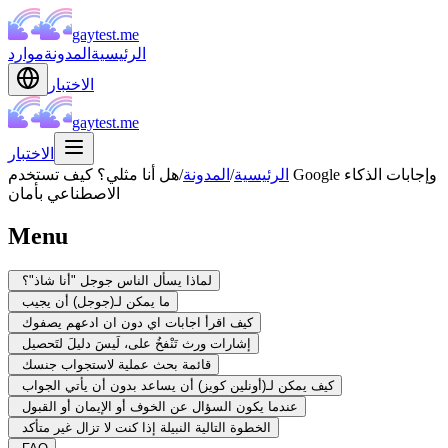
gaytest.me
الرئيسية
المدونة
موارد
الاختبار
gaytest.me
الاختبار
الرئيسية
/
المدونة
/
هل أنا مثلي؟ كيف تستخدم Google وإجابات الذكاء
الاصطناعي بأمان
Menu
لماذا يسأل الناس جوجل "أنا شاذ"؟
ما يمكن لـ(جوجل) أن يجيب
كيف اقرأ اجابات اي دون ان ادعهم يصفوك
إشارات ورث تَنْفخُ على، لَيسَ دليلَ لتَحصيل
قائمة بحث عملية لاستجواب جنسك
كيف يمكن لـ(أونلين كويز) أن يساعد بدون أن يأتي الجواب
عندما يكون السؤال عن الخوف أو الإيمان أو القبول
الخطوة التالية النبيلة إذا كنت لا تزال غير متأكد