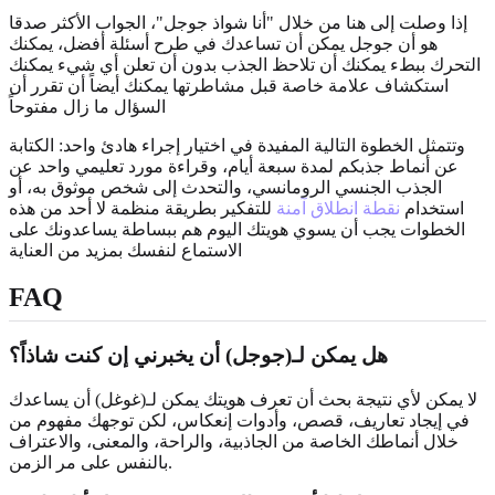
إذا وصلت إلى هنا من خلال "أنا شواذ جوجل"، الجواب الأكثر صدقا
هو أن جوجل يمكن أن تساعدك في طرح أسئلة أفضل، يمكنك
التحرك ببطء يمكنك أن تلاحظ الجذب بدون أن تعلن أي شيء يمكنك
استكشاف علامة خاصة قبل مشاطرتها يمكنك أيضاً أن تقرر أن
السؤال ما زال مفتوحاً
وتتمثل الخطوة التالية المفيدة في اختيار إجراء هادئ واحد: الكتابة
عن أنماط جذبكم لمدة سبعة أيام، وقراءة مورد تعليمي واحد عن
الجذب الجنسي الرومانسي، والتحدث إلى شخص موثوق به، أو
استخدام
نقطة انطلاق آمنة
للتفكير بطريقة منظمة لا أحد من هذه
الخطوات يجب أن يسوي هويتك اليوم هم ببساطة يساعدونك على
الاستماع لنفسك بمزيد من العناية
FAQ
هل يمكن لـ(جوجل) أن يخبرني إن كنت شاذاً؟
لا يمكن لأي نتيجة بحث أن تعرف هويتك يمكن لـ(غوغل) أن يساعدك
في إيجاد تعاريف، قصص، وأدوات إنعكاس، لكن توجهك مفهوم من
خلال أنماطك الخاصة من الجاذبية، والراحة، والمعنى، والاعتراف
بالنفس على مر الزمن.