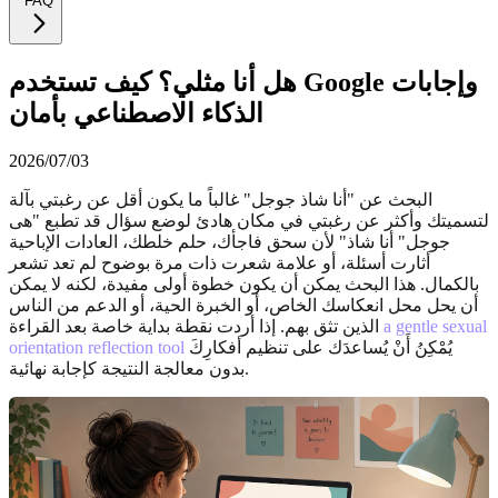
FAQ
هل أنا مثلي؟ كيف تستخدم Google وإجابات
الذكاء الاصطناعي بأمان
2026/07/03
البحث عن "أنا شاذ جوجل" غالباً ما يكون أقل عن رغبتي بآلة
لتسميتك وأكثر عن رغبتي في مكان هادئ لوضع سؤال قد تطبع "هى
جوجل" أنا شاذ" لأن سحق فاجأك، حلم خلطك، العادات الإباحية
أثارت أسئلة، أو علامة شعرت ذات مرة بوضوح لم تعد تشعر
بالكمال. هذا البحث يمكن أن يكون خطوة أولى مفيدة، لكنه لا يمكن
أن يحل محل انعكاسك الخاص، أو الخبرة الحية، أو الدعم من الناس
a gentle sexual
الذين تثق بهم. إذا أردت نقطة بداية خاصة بعد القراءة
يُمْكِنُ أَنْ يُساعدَك على تنظيم أفكارِكَ
orientation reflection tool
بدون معالجة النتيجة كإجابة نهائية.