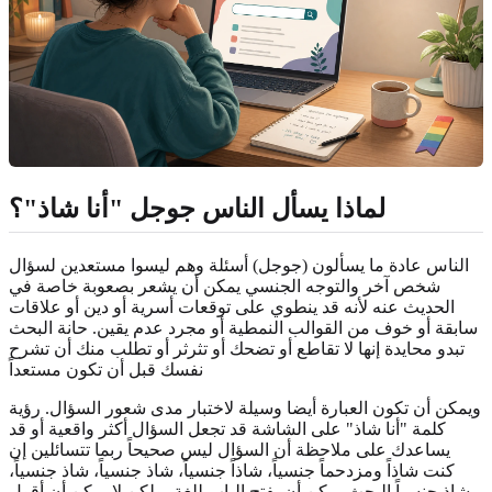
لماذا يسأل الناس جوجل "أنا شاذ"؟
الناس عادة ما يسألون (جوجل) أسئلة وهم ليسوا مستعدين لسؤال
شخص آخر والتوجه الجنسي يمكن أن يشعر بصعوبة خاصة في
الحديث عنه لأنه قد ينطوي على توقعات أسرية أو دين أو علاقات
سابقة أو خوف من القوالب النمطية أو مجرد عدم يقين. حانة البحث
تبدو محايدة إنها لا تقاطع أو تضحك أو تثرثر أو تطلب منك أن تشرح
نفسك قبل أن تكون مستعداً
ويمكن أن تكون العبارة أيضا وسيلة لاختبار مدى شعور السؤال. رؤية
كلمة "أنا شاذ" على الشاشة قد تجعل السؤال أكثر واقعية أو قد
يساعدك على ملاحظة أن السؤال ليس صحيحاً ربما تتسائلين إن
كنت شاذاً ومزدحماً جنسياً، شاذاً جنسياً، شاذ جنسياً، شاذ جنسياً،
شاذ جنسياً البحث يمكن أن يفتح الباب للغة، ولكن لا يمكن أن أقول