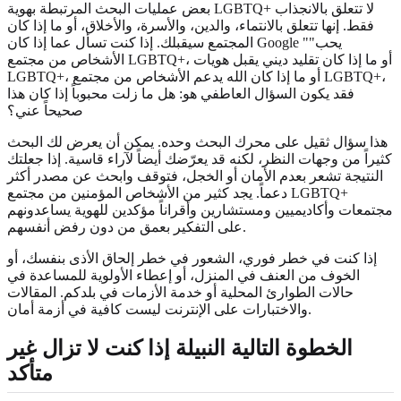
بعض عمليات البحث المرتبطة بهوية LGBTQ+ لا تتعلق بالانجذاب
فقط. إنها تتعلق بالانتماء، والدين، والأسرة، والأخلاق، أو ما إذا كان
المجتمع سيقبلك. إذا كنت تسأل عما إذا كان Google "يحب"
الأشخاص من مجتمع LGBTQ+، أو ما إذا كان تقليد ديني يقبل هويات
LGBTQ+، أو ما إذا كان الله يدعم الأشخاص من مجتمع LGBTQ+،
فقد يكون السؤال العاطفي هو: هل ما زلت محبوباً إذا كان هذا
صحيحاً عني؟
هذا سؤال ثقيل على محرك البحث وحده. يمكن أن يعرض لك البحث
كثيراً من وجهات النظر، لكنه قد يعرّضك أيضاً لآراء قاسية. إذا جعلتك
النتيجة تشعر بعدم الأمان أو الخجل، فتوقف وابحث عن مصدر أكثر
دعماً. يجد كثير من الأشخاص المؤمنين من مجتمع LGBTQ+
مجتمعات وأكاديميين ومستشارين وأقراناً مؤكدين للهوية يساعدونهم
على التفكير بعمق من دون رفض أنفسهم.
إذا كنت في خطر فوري، الشعور في خطر إلحاق الأذى بنفسك، أو
الخوف من العنف في المنزل، أو إعطاء الأولوية للمساعدة في
حالات الطوارئ المحلية أو خدمة الأزمات في بلدكم. المقالات
والاختبارات على الإنترنت ليست كافية في أزمة أمان.
الخطوة التالية النبيلة إذا كنت لا تزال غير
متأكد