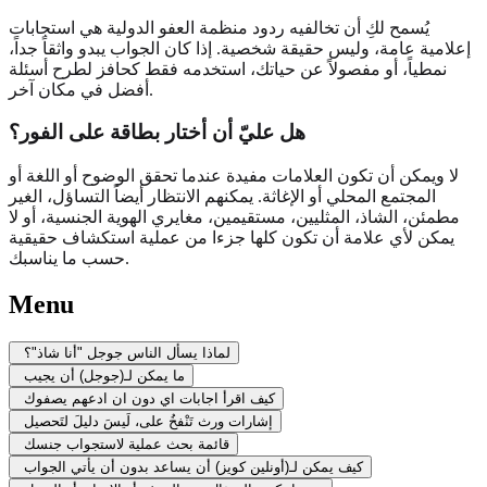
يُسمح لكِ أن تخالفيه ردود منظمة العفو الدولية هي استجابات
إعلامية عامة، وليس حقيقة شخصية. إذا كان الجواب يبدو واثقاً جداً،
نمطياً، أو مفصولاً عن حياتك، استخدمه فقط كحافز لطرح أسئلة
أفضل في مكان آخر.
هل عليّ أن أختار بطاقة على الفور؟
لا ويمكن أن تكون العلامات مفيدة عندما تحقق الوضوح أو اللغة أو
المجتمع المحلي أو الإغاثة. يمكنهم الانتظار أيضاً التساؤل، الغير
مطمئن، الشاذ، المثليين، مستقيمين، مغايري الهوية الجنسية، أو لا
يمكن لأي علامة أن تكون كلها جزءا من عملية استكشاف حقيقية
حسب ما يناسبك.
Menu
لماذا يسأل الناس جوجل "أنا شاذ"؟
ما يمكن لـ(جوجل) أن يجيب
كيف اقرأ اجابات اي دون ان ادعهم يصفوك
إشارات ورث تَنْفخُ على، لَيسَ دليلَ لتَحصيل
قائمة بحث عملية لاستجواب جنسك
كيف يمكن لـ(أونلين كويز) أن يساعد بدون أن يأتي الجواب