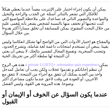
يمكن أن يكون إجراء اختبار على الإنترنت مفيداً عندما يعطي هيكلاً
للأفكار التي تشعر بالتناثر. أسئلة عن الجذب والراحة والتخيل
والمواعدة والتصوير الذاتي قد تساعدك على ملاحظة المواضيع التي
كنت تتجنبها أو تخفف منها بالنسبة لشخص يشعر بأنه مُغمى عليه
من خلال البحث المفتوح، يمكن للمسابقة أن تخلق مساراً أكثر هدوءاً
من خلال السؤال.
والمفتاح هو اختيار الأدوات التي من الواضح أنها تشكل انعكاسا وليس
يقينا. ينبغي أن تستخدم امتحانات داعمة لغة شاملة، وتشرح الحدود،
وتتجنب السخرية، وتفسح المجال لتفسير نتائجك. لا ينبغي أن يعني
أن النتيجة لها سلطة أكثر من تجربتك الحية
يمكن
a private LGBTQ+ orientation quiz experience
هذه هي الروح
أن تنظم إجاباتكم و تقدموا عجلات ولكن يجب أن تعامل كمدخل
واحد بين العديد يمكنك أن تتفق مع أجزاء من النتيجة، لا تتفق مع
الآخرين، أو العودة في وقت لاحق عندما تكون مشاعرك أكثر
وضوحا. هذه المرونة هي القوة، وليس الفشل.
عندما يكون السؤال عن الخوف أو الإيمان أو
القبول