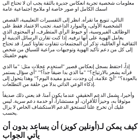
معلومات شخصية تجربة انعكاس جديرة بالثقة يجب ان لا تحتاج الى
اسمك الكامل او صور خاصة او ملامح اجتماعية عامة
التالي، تنويع ما تقرأه. انظر إلى التفسيرات التعليمية، القصص
الشخصية الأولى، والموارد الداعمة. تجنب الاعتماد فقط على
الوظائف الفيروسية، أو خيوط الرأي المتطرف، أو المحتوى الذي
يعامل الهوية على أنها ترفيه. إذا كنت تقارن الرسائل الدينية أو
الثقافية أو العائلية، تذكر أن المجتمعات تتفاوت تفاوتا كبيرا. قد تحتاج
إلى كل من دعم تأكيد الهوية وتوجيهات مراعية للسياق من شخص
يفهم خلفيتك
إذاً، احتفظ بسجل إنعكاس قصير "استخدم عجلات مثل: "ما الذي
قرأته يشعر بالارتياح؟" "ما الذي بدا ضيقاً جداً؟" "أي سؤال يستمر
بالعودة؟" "أيّ علامة، إن وجدت، تبدو مفيدة اليوم؟" وهذا يتحول إلى
إذكاء الوعي الذاتي بدلا من حلقة من التطلعات.
وأخيرا، يشمل الدعم الحقيقي عندما يكون آمنا. قد يعني ذلك صديقاً
موثوقاً به، وحيزاً للأقران، أو مستشاراً، أو خدمة دعم سرية. ليس
عليك أن تخرج علناً لتستحق الدعم الاستكشاف الخاص لا يزال
يحسب.
كيف يمكن لـ(أونلين كويز) أن يساعد بدون أن
يأتي الجواب