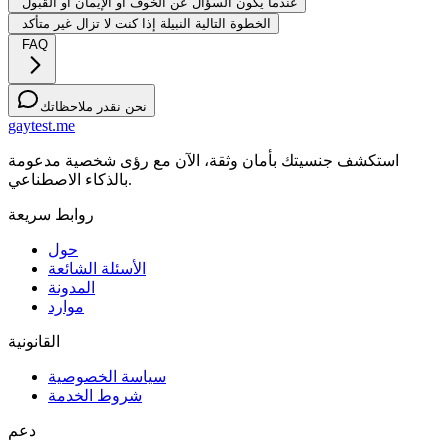
عندما يكون السؤال عن الخوف أو الإيمان أو القبول
الخطوة التالية النبيلة إذا كنت لا تزال غير متأكد
FAQ
نحن نقدر ملاحظاتك
gaytest.me
استكشف جنسيتك بأمان وثقة، الآن مع رؤى شخصية مدعومة
بالذكاء الاصطناعي.
روابط سريعة
حول
الأسئلة الشائعة
المدونة
موارد
القانونية
سياسة الخصوصية
شروط الخدمة
دعم