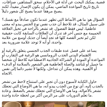
قضية. يمكنك البحث عن أدلة في الأحلام، سحق المشاهير، صداقات،
تاريخ تاريخ المواعدة الماضي، يمكن أن يكون الإصدار مفيداً، لكنه
يصبح مرهقاً عندما يصبح كل شعور دليلاً.
السؤال هو: ما هي الأنماط التي تظهر عندما تكون صادقاً مع نفسك؟
على سبيل المثال، قد تلاحظ أن جذب نفس نوع الجنس يبدو له معنى
عاطفيا، ليس فقط الفضول. قد تشعر بالراحة في تخيل العلاقة
الحميمة مع جنس آخر قد تدرك أن العلاقات السابقة كانت حقيقية
لكن لم تخبر القصة كلها قد تجد أيضاً أن جذبك أوسع من علامة
واحدة، أو أنه لا توجد علامة ضرورية بعد.
يساعد على فصل عدة طبقات الجذب الجنسي يتعلق بالرغبة أو
الاهتمام البدني الجذب الرومانسي هو الرغبة في التقارب أو
المواعدة أو المودة أو الشراكة الجاذبية الاصطناعية تُلاحظ أن شخصاً
ما جميل أو مُناشد والصلة العاطفية هي الشعور بالسلامة أو الدفء
أو الأهمية. وهذه يمكن أن تتداخل، ولكنها لا تشير دائما إلى نفس
الاتجاه.
حاول الكتابة لأسبوع دون أن تجبر على استنتاج لاحظ من تشعر
بالجذب إليه، أي نوع من الجذب يبدو أنه، ما هي الأوضاع التي تجعلك
تشعر بالأصالة، وما هي الأوضاع التي تجعلك تشعر بالضغط. وعادة
ما تعلّم الدوريات على مر الزمن أكثر من لحظة حادة واحدة.