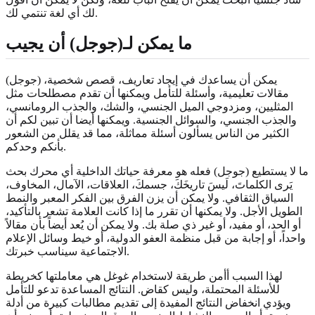
لك أي لغة تنتمي لك.
ما يمكن لـ(جوجل) أن يجيب
(جوجل) يمكن أن يساعدك في إيجاد تعاريف، قصص شخصية،
مقالات تعليمية، وأسئلة للتأمل ويمكنها أن تقدم مصطلحات مثل
المثليين، ومزدوجي الميل الجنسي، والشك، والجذب الرومانسي،
والجذب الجنسي، والسوائل الجنسية. ويمكنها أيضا أن تبين لكم أن
الكثير من الناس يسألون أسئلة مماثلة، مما قد يقلل من الشعور
بأنكم وحدكم.
ما لا يستطيع (جوجل) فعله هو معرفة حياتك الداخلية أي محرك بحث
يَرى الكلماتَ، لَيسَ تاريخَكَ، جسمكَ، العلاقات، الآمال، المخاوف،
السياق الثقافي. ولا يمكن أن يزن الفرق بين الفكر المعبر والنمط
الطويل الأجل. ولا يمكنها أن تقرر ما إذا كانت العلامة تشعر بالتأكيد،
أو الحد، أو مفيد، أو غير ذي صلة بك. ولا يمكن أن يُعد أيضاً بأن مقالاً
واحداً، أو إجابة من قبل منظمة العفو الدولية، أو خيط وسائل الإعلام
الاجتماعية سيناسب خبرتك.
لهذا السبب أأمن طريقة لاستخدام غوغل هي معاملتها كخريطة
للأسئلة المحتملة، وليس كقاض. النتائج المساعدة تدعو للتأمل
ويؤدي انخفاض النتائج المفيدة إلى تقديم مطالبات كبيرة من أدلة